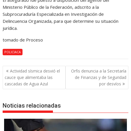
El asegurado fue puesto a disposición del agente del
Ministerio Público de la Federación, adscrito a la
Subprocuraduría Especializada en Investigación de
Delincuencia Organizada, para que determine su situación
jurídica.
tomado de Proceso
POLICIACA
Navegación
Actividad sísmica desvió el
Orfis denuncia a la Secretaría
de
cauce que alimentaba las
de Finanzas y de Seguridad
entradas
cascadas de Agua Azul
por desvíos
Noticias relacionadas