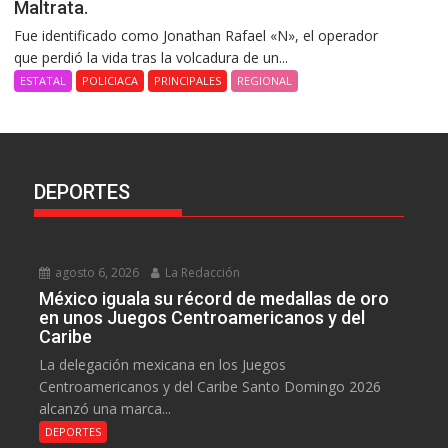
Maltrata.
Fue identificado como Jonathan Rafael «N», el operador
que perdió la vida tras la volcadura de un...
ESTATAL
POLICIACA
PRINCIPALES
REGIONAL
DEPORTES
agosto 6, 2026
La Redacción
México iguala su récord de medallas de oro
en unos Juegos Centroamericanos y del
Caribe
La delegación mexicana en los Juegos
Centroamericanos y del Caribe Santo Domingo 2026
alcanzó una marca...
DEPORTES