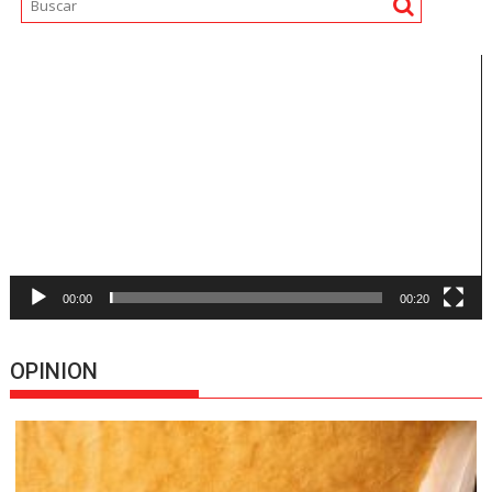
Reproductor
de
vídeo
00:00
00:20
OPINION