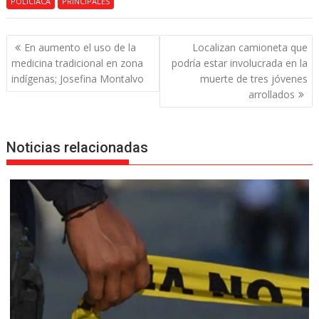
POLICIACA
PRINCIPALES
Navegación
En aumento el uso de la
Localizan camioneta que
de
medicina tradicional en zona
podría estar involucrada en la
entradas
indígenas; Josefina Montalvo
muerte de tres jóvenes
arrollados
Noticias relacionadas