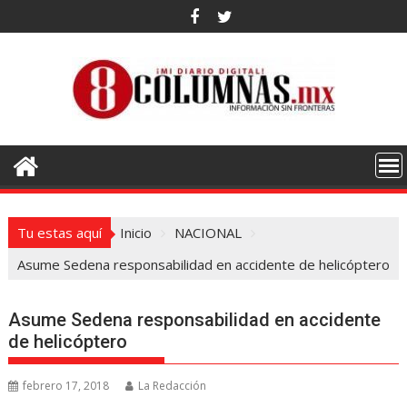
Saltar
al
contenido
Tu estas aquí
Inicio
NACIONAL
Asume Sedena responsabilidad en accidente de helicóptero
Asume Sedena responsabilidad en accidente
de helicóptero
febrero 17, 2018
La Redacción