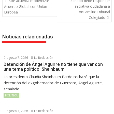
SRE acuerda modernizar
Senado debe responder
de
iniciativa ciudadana a
Acuerdo Global con Unión
entradas
ConFamilia: Tribunal
Europea
Colegiado
Noticias relacionadas
agosto 7, 2026
La Redacción
Detención de Ángel Aguirre no tiene que ver con
una tema político: Sheinbaum
La presidenta Claudia Sheinbaum Pardo rechazó que la
detención del exgobernador de Guerrero, Ángel Aguirre,
señalado...
POLÍTICA
agosto 7, 2026
La Redacción