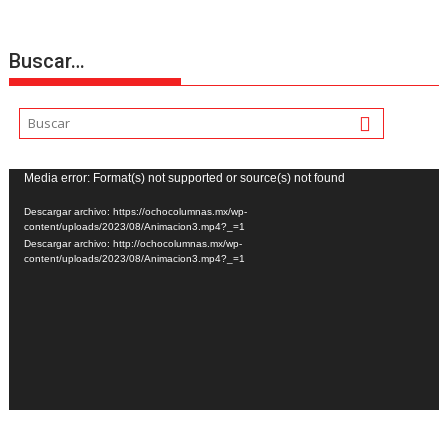
Buscar…
Reproductor
Media error: Format(s) not supported or source(s) not found
de
Descargar archivo: https://ochocolumnas.mx/wp-
vídeo
content/uploads/2023/08/Animacion3.mp4?_=1
Descargar archivo: http://ochocolumnas.mx/wp-
content/uploads/2023/08/Animacion3.mp4?_=1