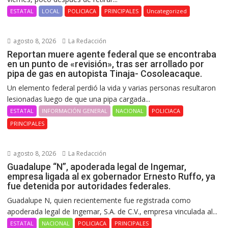
ESTATAL
LOCAL
POLICIACA
PRINCIPALES
Uncategorized
agosto 8, 2026
La Redacción
Reportan muere agente federal que se encontraba
en un punto de «revisión», tras ser arrollado por
pipa de gas en autopista Tinaja- Cosoleacaque.
Un elemento federal perdió la vida y varias personas resultaron
lesionadas luego de que una pipa cargada...
ESTATAL
INFORMACIÓN GENERAL
NACIONAL
POLICIACA
PRINCIPALES
agosto 8, 2026
La Redacción
Guadalupe “N”, apoderada legal de Ingemar,
empresa ligada al ex gobernador Ernesto Ruffo, ya
fue detenida por autoridades federales.
Guadalupe N, quien recientemente fue registrada como
apoderada legal de Ingemar, S.A. de C.V., empresa vinculada al...
ESTATAL
NACIONAL
POLICIACA
PRINCIPALES