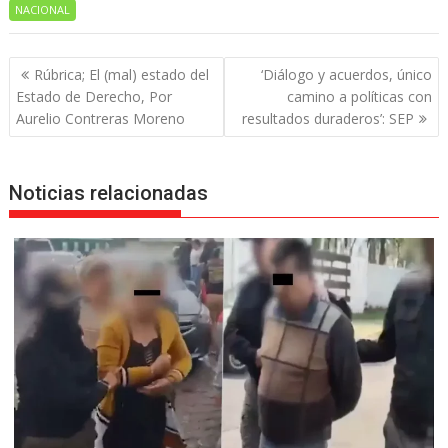
NACIONAL
Navegación
Rúbrica; El (mal) estado del
‘Diálogo y acuerdos, único
de
Estado de Derecho, Por
camino a políticas con
entradas
Aurelio Contreras Moreno
resultados duraderos’: SEP
Noticias relacionadas