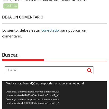
POLÍTICA
DEJA UN COMENTARIO
Lo siento, debes estar
conectado
para publicar un
comentario.
Buscar…
Reproductor
Media error: Format(s) not supported or source(s) not found
de
Descargar archivo: https://ochocolumnas.mx/wp-
vídeo
content/uploads/2023/08/Animacion3.mp4?_=1
Descargar archivo: http://ochocolumnas.mx/wp-
content/uploads/2023/08/Animacion3.mp4?_=1