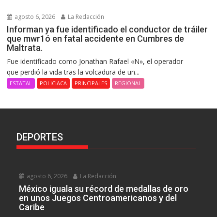
agosto 6, 2026
La Redacción
Informan ya fue identificado el conductor de tráiler
que mwr1ó en fatal accidente en Cumbres de
Maltrata.
Fue identificado como Jonathan Rafael «N», el operador
que perdió la vida tras la volcadura de un...
ESTATAL
POLICIACA
PRINCIPALES
REGIONAL
DEPORTES
agosto 6, 2026
La Redacción
México iguala su récord de medallas de oro
en unos Juegos Centroamericanos y del
Caribe