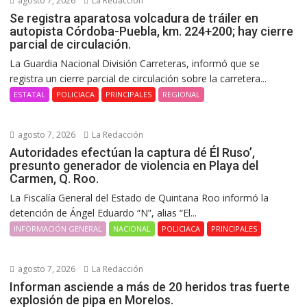
agosto 7, 2026
La Redacción
Se registra aparatosa volcadura de tráiler en
autopista Córdoba-Puebla, km. 224+200; hay cierre
parcial de circulación.
La Guardia Nacional División Carreteras, informó que se
registra un cierre parcial de circulación sobre la carretera...
ESTATAL
POLICIACA
PRINCIPALES
REGIONAL
agosto 7, 2026
La Redacción
Autoridades efectúan la captura dé Él Ruso’,
presunto generador de violencia en Playa del
Carmen, Q. Roo.
La Fiscalía General del Estado de Quintana Roo informó la
detención de Ángel Eduardo “N”, alias “El...
INFORMACIÓN GENERAL
NACIONAL
POLICIACA
PRINCIPALES
agosto 7, 2026
La Redacción
Informan asciende a más de 20 heridos tras fuerte
explosión de pipa en Morelos.