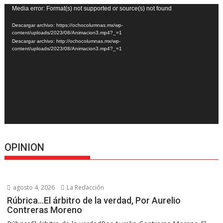
Reproductor
Media error: Format(s) not supported or source(s) not found
de
Descargar archivo: https://ochocolumnas.mx/wp-
vídeo
content/uploads/2023/08/Animacion3.mp4?_=1
Descargar archivo: http://ochocolumnas.mx/wp-
content/uploads/2023/08/Animacion3.mp4?_=1
OPINION
agosto 4, 2026
La Redacción
Rúbrica…El árbitro de la verdad, Por Aurelio
Contreras Moreno