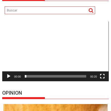
Reproductor
de
vídeo
00:00
00:20
OPINION