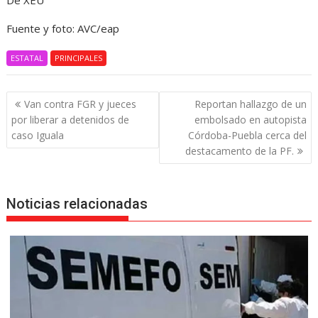
De XEU
Fuente y foto: AVC/eap
ESTATAL
PRINCIPALES
Navegación
Van contra FGR y jueces
Reportan hallazgo de un
de
por liberar a detenidos de
embolsado en autopista
entradas
caso Iguala
Córdoba-Puebla cerca del
destacamento de la PF.
Noticias relacionadas