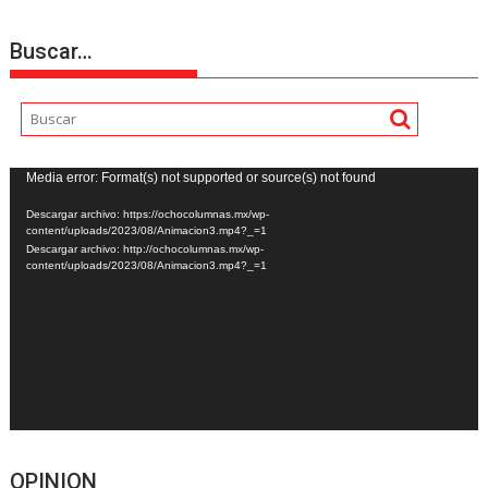
Buscar…
Reproductor
Media error: Format(s) not supported or source(s) not found
de
Descargar archivo: https://ochocolumnas.mx/wp-
vídeo
content/uploads/2023/08/Animacion3.mp4?_=1
Descargar archivo: http://ochocolumnas.mx/wp-
content/uploads/2023/08/Animacion3.mp4?_=1
OPINION