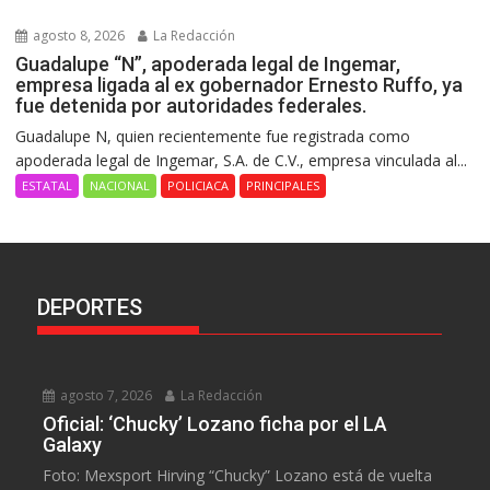
agosto 8, 2026
La Redacción
Guadalupe “N”, apoderada legal de Ingemar,
empresa ligada al ex gobernador Ernesto Ruffo, ya
fue detenida por autoridades federales.
Guadalupe N, quien recientemente fue registrada como
apoderada legal de Ingemar, S.A. de C.V., empresa vinculada al...
ESTATAL
NACIONAL
POLICIACA
PRINCIPALES
DEPORTES
agosto 7, 2026
La Redacción
Oficial: ‘Chucky’ Lozano ficha por el LA
Galaxy
Foto: Mexsport Hirving “Chucky” Lozano está de vuelta