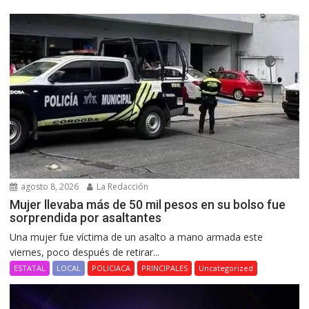
agosto 8, 2026
La Redacción
Mujer llevaba más de 50 mil pesos en su bolso fue
sorprendida por asaltantes
Una mujer fue víctima de un asalto a mano armada este
viernes, poco después de retirar...
ESTATAL
LOCAL
POLICIACA
PRINCIPALES
Uncategorized