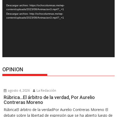
de
Descargar archivo: https://ochocolumnas.mx/wp-
vídeo
content/uploads/2023/08/Animacion3.mp4?_=1
Descargar archivo: http://ochocolumnas.mx/wp-
content/uploads/2023/08/Animacion3.mp4?_=1
OPINION
agosto 4, 2026
La Redacción
Rúbrica…El árbitro de la verdad, Por Aurelio
Contreras Moreno
RúbricaEl árbitro de la verdadPor Aurelio Contreras Moreno El
debate sobre la libertad de expresión que se ha abierto luego de