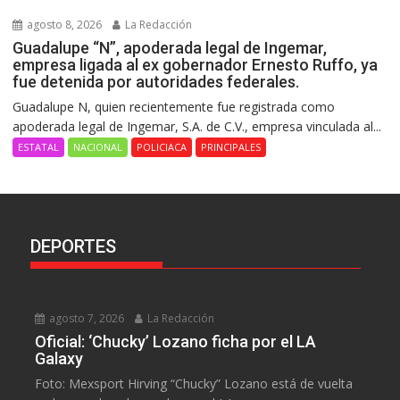
agosto 8, 2026
La Redacción
Guadalupe “N”, apoderada legal de Ingemar,
empresa ligada al ex gobernador Ernesto Ruffo, ya
fue detenida por autoridades federales.
Guadalupe N, quien recientemente fue registrada como
apoderada legal de Ingemar, S.A. de C.V., empresa vinculada al...
ESTATAL
NACIONAL
POLICIACA
PRINCIPALES
DEPORTES
agosto 7, 2026
La Redacción
Oficial: ‘Chucky’ Lozano ficha por el LA
Galaxy
Foto: Mexsport Hirving “Chucky” Lozano está de vuelta