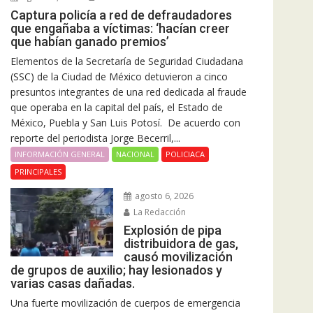
Captura policía a red de defraudadores
que engañaba a víctimas: ‘hacían creer
que habían ganado premios’
Elementos de la Secretaría de Seguridad Ciudadana
(SSC) de la Ciudad de México detuvieron a cinco
presuntos integrantes de una red dedicada al fraude
que operaba en la capital del país, el Estado de
México, Puebla y San Luis Potosí. De acuerdo con
reporte del periodista Jorge Becerril,...
INFORMACIÓN GENERAL
NACIONAL
POLICIACA
PRINCIPALES
agosto 6, 2026
La Redacción
Explosión de pipa
distribuidora de gas,
causó movilización
de grupos de auxilio; hay lesionados y
varias casas dañadas.
Una fuerte movilización de cuerpos de emergencia