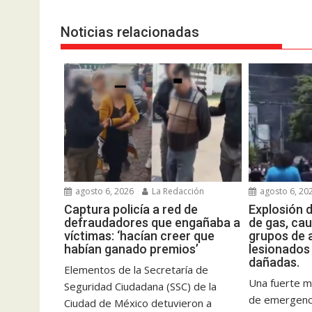
Noticias relacionadas
agosto 6, 2026
La Redacción
agosto 6, 20
Captura policía a red de
Explosión d
defraudadores que engañaba a
de gas, ca
víctimas: ‘hacían creer que
grupos de a
habían ganado premios’
lesionados 
dañadas.
Elementos de la Secretaría de
Una fuerte m
Seguridad Ciudadana (SSC) de la
de emergenci
Ciudad de México detuvieron a