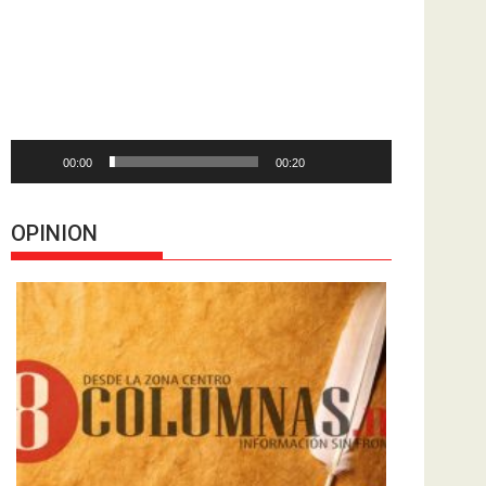
de
vídeo
00:00
00:20
OPINION