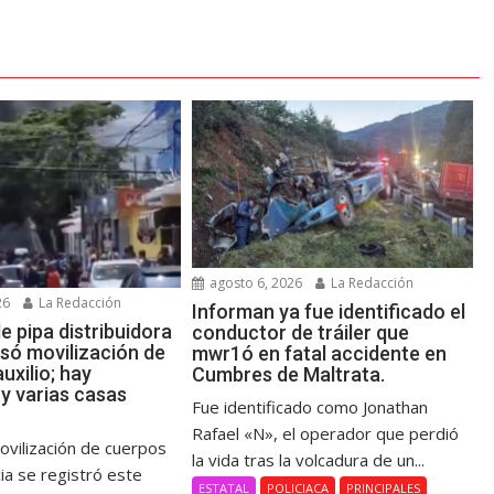
agosto 6, 2026
La Redacción
26
La Redacción
Informan ya fue identificado el
e pipa distribuidora
conductor de tráiler que
usó movilización de
mwr1ó en fatal accidente en
uxilio; hay
Cumbres de Maltrata.
y varias casas
Fue identificado como Jonathan
Rafael «N», el operador que perdió
ovilización de cuerpos
la vida tras la volcadura de un...
a se registró este
ESTATAL
POLICIACA
PRINCIPALES