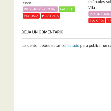
miércoles sob
cinco...
Villa...
INFORMACIÓN GENERAL
NACIONAL
INFORMACIÓN 
POLICIACA
PRINCIPALES
POLICIACA
PR
DEJA UN COMENTARIO
Lo siento, debes estar
conectado
para publicar un c