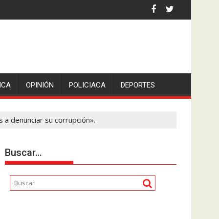
upos de auxilio; hay lesionados y varias casas dañadas.
ICA
OPINIÓN
POLICIACA
DEPORTES
 a denunciar su corrupción».
Buscar…
Reproductor