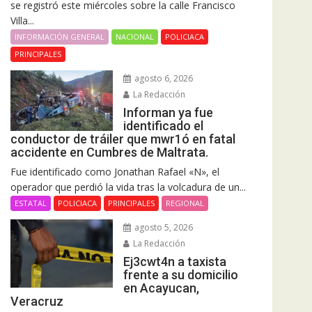
se registró este miércoles sobre la calle Francisco
Villa...
INFORMACIÓN GENERAL
NACIONAL
POLICIACA
PRINCIPALES
agosto 6, 2026
La Redacción
Informan ya fue
identificado el
conductor de tráiler que mwr1ó en fatal
accidente en Cumbres de Maltrata.
Fue identificado como Jonathan Rafael «N», el
operador que perdió la vida tras la volcadura de un...
ESTATAL
POLICIACA
PRINCIPALES
REGIONAL
agosto 5, 2026
La Redacción
Ej3cwt4n a taxista
frente a su domicilio
en Acayucan,
Veracruz