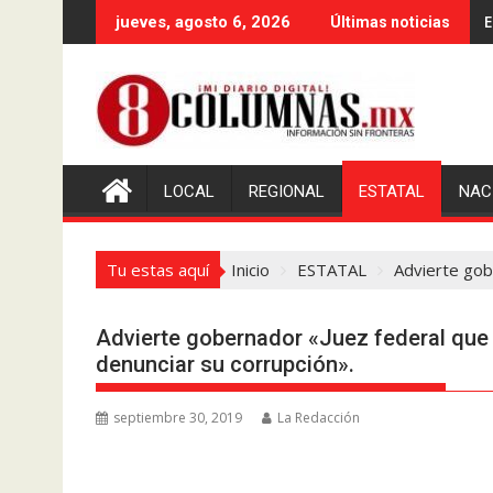
Saltar
E
jueves, agosto 6, 2026
Últimas noticias
al
contenido
LOCAL
REGIONAL
ESTATAL
NAC
Tu estas aquí
Inicio
ESTATAL
Advierte gob
Advierte gobernador «Juez federal que 
denunciar su corrupción».
septiembre 30, 2019
La Redacción