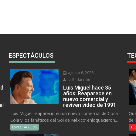
ESPECTÁCULOS
TE
agosto 6, 2026
La Redacción
rd
Luis Miguel hace 35
años: Reaparece en
nuevo comercial y
el
reviven video de 1991
Luis Miguel reapareció en un nuevo comercial de Coca-
Que
Cola y los fanáticos del ‘Sol de México’ enloquecieron...
de 
ESPECTÁCULOS
TE