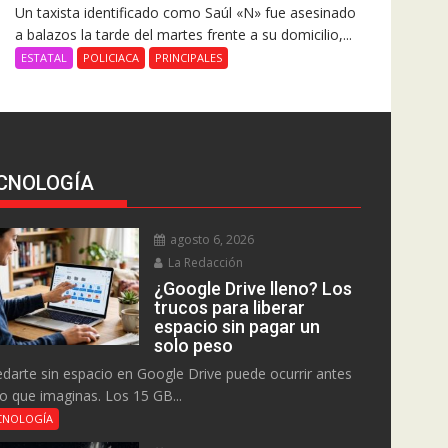
Un taxista identificado como Saúl «N» fue asesinado
a balazos la tarde del martes frente a su domicilio,...
ESTATAL
POLICIACA
PRINCIPALES
CNOLOGÍA
agosto 6, 2026
La Redacción
¿Google Drive lleno? Los
trucos para liberar
espacio sin pagar un
solo peso
darte sin espacio en Google Drive puede ocurrir antes
lo que imaginas. Los 15 GB...
CNOLOGÍA