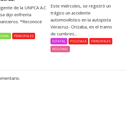
Este miércoles, se registró un
rigente de la UNPCA A.C
trágico un accidente
sa dijo enfrenta
automovilístico en la autopista
nancieros. *Reconoce
Veracruz- Orizaba, en el tramo
de cumbres...
IONAL
PRINCIPALES
ESTATAL
POLICIACA
PRINCIPALES
REGIONAL
omentario.