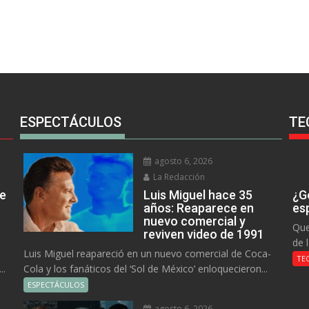
ESPECTÁCULOS
TE
agosto 6, 2026
La Redacción
ue
Luis Miguel hace 35
¿Go
años: Reaparece en
es
nuevo comercial y
Que
reviven video de 1991
de 
Luis Miguel reapareció en un nuevo comercial de Coca-
TE
..
Cola y los fanáticos del ‘Sol de México’ enloquecieron...
ESPECTÁCULOS
agosto 6, 2026