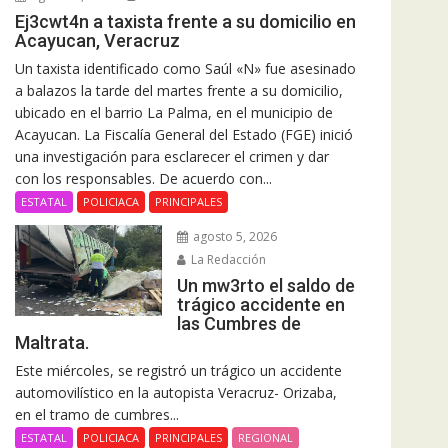
Ej3cwt4n a taxista frente a su domicilio en
Acayucan, Veracruz
Un taxista identificado como Saúl «N» fue asesinado
a balazos la tarde del martes frente a su domicilio,
ubicado en el barrio La Palma, en el municipio de
Acayucan. La Fiscalía General del Estado (FGE) inició
una investigación para esclarecer el crimen y dar
con los responsables. De acuerdo con...
ESTATAL
POLICIACA
PRINCIPALES
agosto 5, 2026
La Redacción
Un mw3rto el saldo de
trágico accidente en
las Cumbres de
Maltrata.
Este miércoles, se registró un trágico un accidente
automovilístico en la autopista Veracruz- Orizaba,
en el tramo de cumbres...
ESTATAL
POLICIACA
PRINCIPALES
REGIONAL