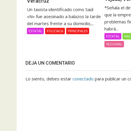
Veracruz
*Señala el di
Un taxista identificado como Saúl
que la empre
«N» fue asesinado a balazos la tarde
problemas fi
del martes frente a su domicilio,...
habrá...
ESTATAL
POLICIACA
PRINCIPALES
ESTATAL
NAC
REGIONAL
DEJA UN COMENTARIO
Lo siento, debes estar
conectado
para publicar un c