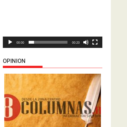
de
vídeo
00:00
00:20
OPINION