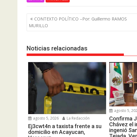
Navegación
CONTEXTO POLÍTICO –Por: Guillermo RAMOS
de
MURILLO
entradas
Noticias relacionadas
agosto 5, 20
Confirma J
agosto 5, 2026
La Redacción
Chávez el i
Ej3cwt4n a taxista frente a su
ingenió Sa
domicilio en Acayucan,
Tejada, Ve