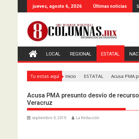
Saltar
S
jueves, agosto 6, 2026
Últimas noticias
al
contenido
LOCAL
REGIONAL
ESTATAL
NAC
Tu estas aquí
Inicio
ESTATAL
Acusa PMA pr
Acusa PMA presunto desvío de recursos
Veracruz
septiembre 9, 2019
La Redacción