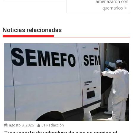
amenazaron con
quemarlos
Noticias relacionadas
agosto 8, 2026
La Redacción
Tras reporte de volcadura de pipa en camino al