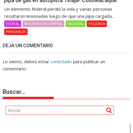
pipa de gas en autopista Tinaja- Cosoleacaque.
Un elemento federal perdió la vida y varias personas
resultaron lesionadas luego de que una pipa cargada...
ESTATAL
INFORMACIÓN GENERAL
NACIONAL
POLICIACA
PRINCIPALES
DEJA UN COMENTARIO
Lo siento, debes estar
conectado
para publicar un
comentario.
Buscar…
Reproductor