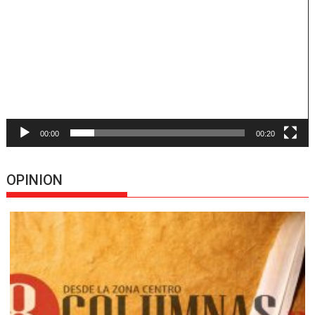
de
vídeo
00:00
00:20
OPINION