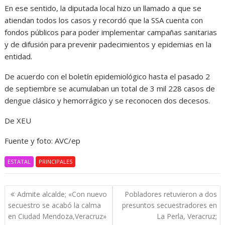
En ese sentido, la diputada local hizo un llamado a que se
atiendan todos los casos y recordó que la SSA cuenta con
fondos públicos para poder implementar campañas sanitarias
y de difusión para prevenir padecimientos y epidemias en la
entidad.
De acuerdo con el boletín epidemiológico hasta el pasado 2
de septiembre se acumulaban un total de 3 mil 228 casos de
dengue clásico y hemorrágico y se reconocen dos decesos.
De XEU
Fuente y foto: AVC/ep
ESTATAL
PRINCIPALES
Navegación
Admite alcalde; «Con nuevo
Pobladores retuvieron a dos
de
secuestro se acabó la calma
presuntos secuestradores en
entradas
en Ciudad Mendoza,Veracruz»
La Perla, Veracruz;