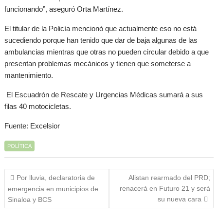
funcionando”, aseguró Orta Martínez.
El titular de la Policía mencionó que actualmente eso no está
sucediendo porque han tenido que dar de baja algunas de las
ambulancias mientras que otras no pueden circular debido a que
presentan problemas mecánicos y tienen que someterse a
mantenimiento.
El Escuadrón de Rescate y Urgencias Médicas sumará a sus
filas 40 motocicletas.
Fuente: Excelsior
POLÍTICA
Navegación
Por lluvia, declaratoria de
Alistan rearmado del PRD;
de
renacerá en Futuro 21 y será
emergencia en municipios de
entradas
su nueva cara
Sinaloa y BCS