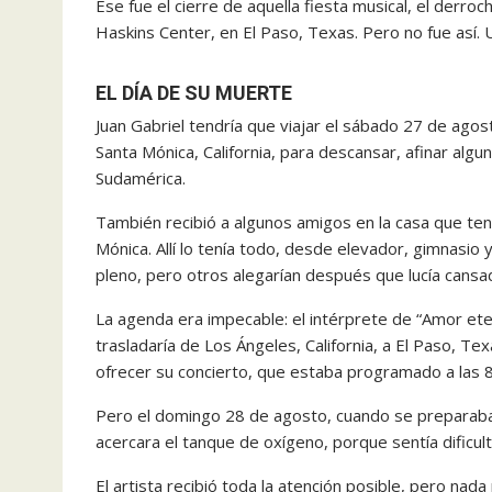
Ese fue el cierre de aquella fiesta musical, el derro
Haskins Center, en El Paso, Texas. Pero no fue así. U
EL DÍA DE SU MUERTE
Juan Gabriel tendría que viajar el sábado 27 de ago
Santa Mónica, California, para descansar, afinar algu
Sudamérica.
También recibió a algunos amigos en la casa que tení
Mónica. Allí lo tenía todo, desde elevador, gimnasio 
pleno, pero otros alegarían después que lucía cansa
La agenda era impecable: el intérprete de “Amor eter
trasladaría de Los Ángeles, California, a El Paso, Te
ofrecer su concierto, que estaba programado a las 8 
Pero el domingo 28 de agosto, cuando se preparaba p
acercara el tanque de oxígeno, porque sentía dificulta
El artista recibió toda la atención posible, pero nad