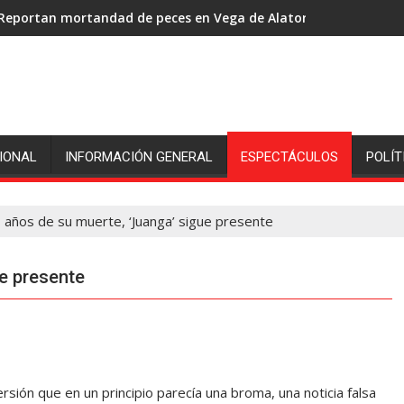
Reportan mortandad de peces en Vega de Alatorre: pescadores p
IONAL
INFORMACIÓN GENERAL
ESPECTÁCULOS
POLÍT
s años de su muerte, ‘Juanga’ sigue presente
ue presente
ión que en un principio parecía una broma, una noticia falsa