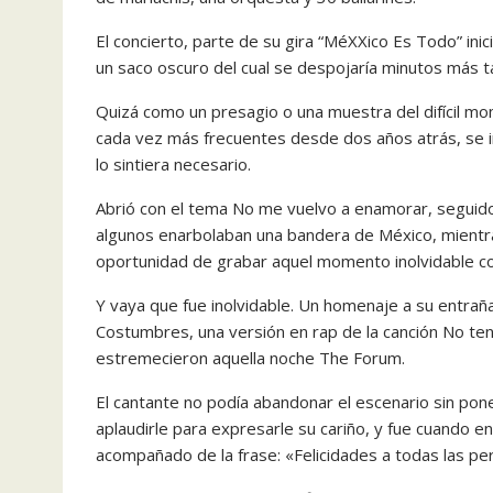
El concierto, parte de su gira “MéXXico Es Todo” ini
un saco oscuro del cual se despojaría minutos más tar
Quizá como un presagio o una muestra del difícil m
cada vez más frecuentes desde dos años atrás, se inst
lo sintiera necesario.
Abrió con el tema No me vuelvo a enamorar, seguido 
algunos enarbolaban una bandera de México, mientra
oportunidad de grabar aquel momento inolvidable co
Y vaya que fue inolvidable. Un homenaje a su entrañ
Costumbres, una versión en rap de la canción No teng
estremecieron aquella noche The Forum.
El cantante no podía abandonar el escenario sin pon
aplaudirle para expresarle su cariño, y fue cuando 
acompañado de la frase: «Felicidades a todas las pe