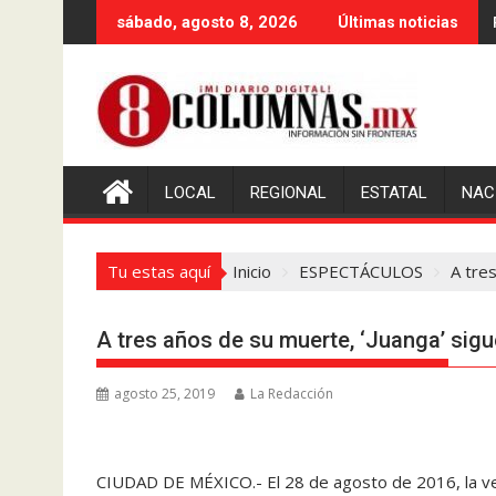
Saltar
sábado, agosto 8, 2026
Últimas noticias
al
contenido
LOCAL
REGIONAL
ESTATAL
NAC
Tu estas aquí
Inicio
ESPECTÁCULOS
A tre
A tres años de su muerte, ‘Juanga’ sig
agosto 25, 2019
La Redacción
CIUDAD DE MÉXICO.- El 28 de agosto de 2016, la vers