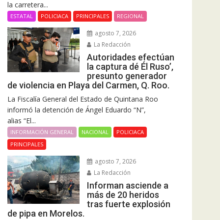
la carretera...
ESTATAL
POLICIACA
PRINCIPALES
REGIONAL
agosto 7, 2026
La Redacción
Autoridades efectúan
la captura dé Él Ruso’,
presunto generador
de violencia en Playa del Carmen, Q. Roo.
La Fiscalía General del Estado de Quintana Roo
informó la detención de Ángel Eduardo “N”,
alias “El...
INFORMACIÓN GENERAL
NACIONAL
POLICIACA
PRINCIPALES
agosto 7, 2026
La Redacción
Informan asciende a
más de 20 heridos
tras fuerte explosión
de pipa en Morelos.