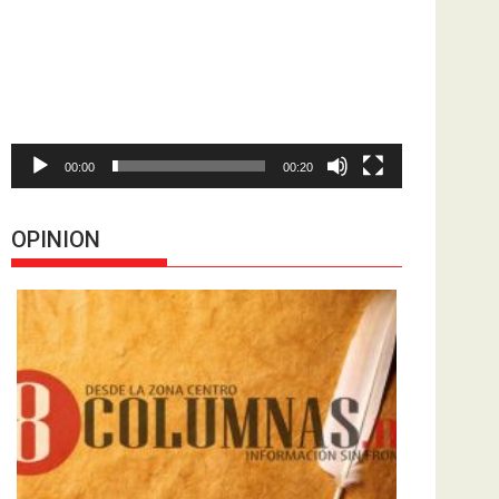
de
vídeo
00:00
00:20
OPINION