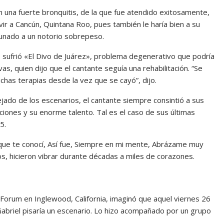
n una fuerte bronquitis, de la que fue atendido exitosamente,
vir a Cancún, Quintana Roo, pues también le haría bien a su
aunado a un notorio sobrepeso.
e sufrió «El Divo de Juárez», problema degenerativo que podría
vas, quien dijo que el cantante seguía una rehabilitación. “Se
chas terapias desde la vez que se cayó”, dijo.
ado de los escenarios, el cantante siempre consintió a sus
ciones y su enorme talento. Tal es el caso de sus últimas
5.
que te conocí, Así fue, Siempre en mi mente, Abrázame muy
ros, hicieron vibrar durante décadas a miles de corazones.
 Forum en Inglewood, California, imaginó que aquel viernes 26
Gabriel pisaría un escenario. Lo hizo acompañado por un grupo