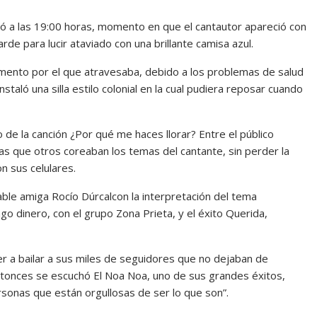
ció a las 19:00 horas, momento en que el cantautor apareció con
de para lucir ataviado con una brillante camisa azul.
omento por el que atravesaba, debido a los problemas de salud
aló una silla estilo colonial en la cual pudiera reposar cuando
de la canción ¿Por qué me haces llorar? Entre el público
s que otros coreaban los temas del cantante, sin perder la
n sus celulares.
able amiga Rocío Dúrcalcon la interpretación del tema
o dinero, con el grupo Zona Prieta, y el éxito Querida,
er a bailar a sus miles de seguidores que no dejaban de
entonces se escuchó El Noa Noa, uno de sus grandes éxitos,
rsonas que están orgullosas de ser lo que son”.