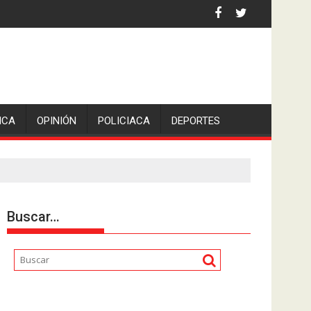
iden escolleras para evitar nuevos casos
ICA
OPINIÓN
POLICIACA
DEPORTES
Buscar…
Reproductor