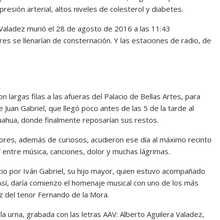
esión arterial, altos niveles de colesterol y diabetes.
 Valadez murió el 28 de agosto de 2016 a las 11:43
es se llenarían de consternación. Y las estaciones de radio, de
largas filas a las afueras del Palacio de Bellas Artes, para
Juan Gabriel, que llegó poco antes de las 5 de la tarde al
huahua, donde finalmente reposarían sus restos.
dores, además de curiosos, acudieron ese día al máximo recinto
 entre música, canciones, dolor y muchas lágrimas.
acio por Iván Gabriel, su hijo mayor, quien estuvo acompañado
. Así, daría comienzo el homenaje musical con uno de los más
z del tenor Fernando de la Mora.
la urna, grabada con las letras AAV: Alberto Aguilera Valadez,