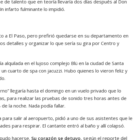
che de talento que en teoría llevaría dos días después al Don
n infarto fulminante lo impidió.
sto a El Paso, pero prefirió quedarse en su departamento en
nos detalles y organizar lo que sería su gira por Centro y
a alquilada en el lujoso complejo Blü en la ciudad de Santa
y un cuarto de spa con jacuzzi. Hubo quienes lo vieron feliz y
do.
no” llegaría hasta el domingo en un vuelo privado que lo
xas, para realizar las pruebas de sonido tres horas antes de
de la noche. Nada podía fallar.
ara salir al aeropuerto, pidió a uno de sus asistentes que le
des para respirar. El cantante entró al baño y allí colapsó.
a pudo hacerse.
Su corazón se detuvo
, según el reporte del