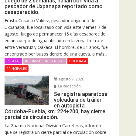
Luego de 2 semanas, hallan con vida a
pescador de Uxpanapa reportado como
desaparecido.
Erasto Crisanto Valdez, pescador originario de
Uxpanapa, fue localizado con vida este viernes 7 de
agosto, luego de permanecer 15 días desaparecido
en un cuerpo de agua ubicado en la zona limítrofe
entre Veracruz y Oaxaca. El hombre, de 31 años, fue
encontrado por buzos dentro de una cueva, a más...
ESTATAL
INFORMACIÓN GENERAL
POLICIACA
PRINCIPALES
agosto 7, 2026
La Redacción
Se registra aparatosa
volcadura de tráiler
en autopista
Córdoba-Puebla, km. 224+200; hay cierre
parcial de circulación.
La Guardia Nacional División Carreteras, informó
que se registra un cierre parcial de circulación sobre