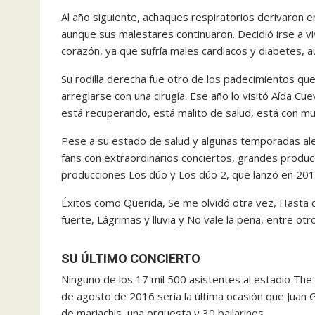
Al año siguiente, achaques respiratorios derivaron e
aunque sus malestares continuaron. Decidió irse a vi
corazón, ya que sufría males cardiacos y diabetes, 
Su rodilla derecha fue otro de los padecimientos qu
arreglarse con una cirugía. Ese año lo visitó Aída Cue
está recuperando, está malito de salud, está con mu
Pese a su estado de salud y algunas temporadas alej
fans con extraordinarios conciertos, grandes produc
producciones Los dúo y Los dúo 2, que lanzó en 201
Éxitos como Querida, Se me olvidó otra vez, Hasta 
fuerte, Lágrimas y lluvia y No vale la pena, entre ot
SU ÚLTIMO CONCIERTO
Ninguno de los 17 mil 500 asistentes al estadio The
de agosto de 2016 sería la última ocasión que Juan 
de mariachis, una orquesta y 30 bailarines.