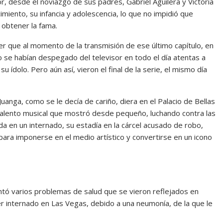
r, desde el noviazgo de sus padres, Gabriel Aguilera y Victoria
cimiento, su infancia y adolescencia, lo que no impidió que
 obtener la fama.
eer que al momento de la transmisión de ese último capítulo, en
no se habían despegado del televisor en todo el día atentas a
u ídolo. Pero aún así, vieron el final de la serie, el mismo día
uanga, como se le decía de cariño, diera en el Palacio de Bellas
y talento musical que mostró desde pequeño, luchando contra las
 en un internado, su estadía en la cárcel acusado de robo,
para imponerse en el medio artístico y convertirse en un icono
ntó varios problemas de salud que se vieron reflejados en
r internado en Las Vegas, debido a una neumonía, de la que le