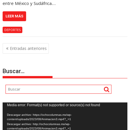
entre México y Sudáfrica.…
LEER MÁS
DEPORTES
Navegación
Entradas anteriores
de
entradas
Buscar…
Reproductor
Media error: Format(s) not supported or source(s) not found
de
Descargar archivo: https://ochocolumnas.mx/wp-
vídeo
content/uploads/2023/08/Animacion3.mp4?_=1
Descargar archivo: http://ochocolumnas.mx/wp-
content/uploads/2023/08/Animacion3.mp4?_=1