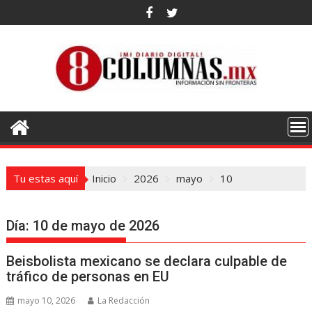
Saltar
al
contenido
Tu estas aquí
Inicio
2026
mayo
10
Día:
10 de mayo de 2026
Beisbolista mexicano se declara culpable de
tráfico de personas en EU
mayo 10, 2026
La Redacción