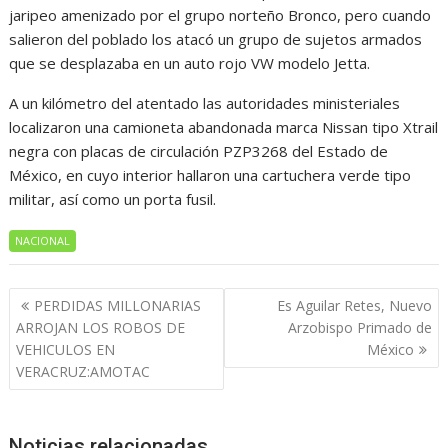
jaripeo amenizado por el grupo norteño Bronco, pero cuando
salieron del poblado los atacó un grupo de sujetos armados
que se desplazaba en un auto rojo VW modelo Jetta.
A un kilómetro del atentado las autoridades ministeriales
localizaron una camioneta abandonada marca Nissan tipo Xtrail
negra con placas de circulación PZP3268 del Estado de
México, en cuyo interior hallaron una cartuchera verde tipo
militar, así como un porta fusil.
NACIONAL
Navegación
PERDIDAS MILLONARIAS
Es Aguilar Retes, Nuevo
de
ARROJAN LOS ROBOS DE
Arzobispo Primado de
entradas
VEHICULOS EN
México
VERACRUZ:AMOTAC
Noticias relacionadas