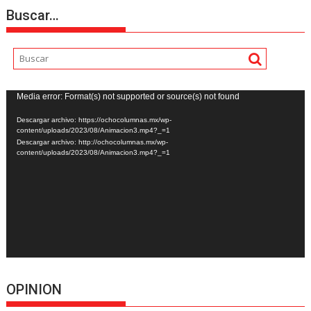
Buscar…
Reproductor
Media error: Format(s) not supported or source(s) not found
de
Descargar archivo: https://ochocolumnas.mx/wp-
vídeo
content/uploads/2023/08/Animacion3.mp4?_=1
Descargar archivo: http://ochocolumnas.mx/wp-
content/uploads/2023/08/Animacion3.mp4?_=1
OPINION