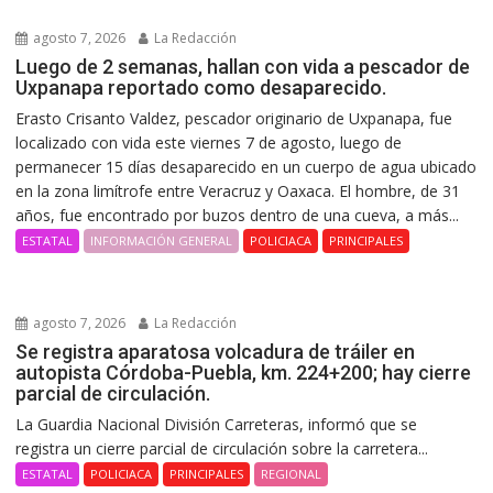
agosto 7, 2026
La Redacción
Luego de 2 semanas, hallan con vida a pescador de
Uxpanapa reportado como desaparecido.
Erasto Crisanto Valdez, pescador originario de Uxpanapa, fue
localizado con vida este viernes 7 de agosto, luego de
permanecer 15 días desaparecido en un cuerpo de agua ubicado
en la zona limítrofe entre Veracruz y Oaxaca. El hombre, de 31
años, fue encontrado por buzos dentro de una cueva, a más...
ESTATAL
INFORMACIÓN GENERAL
POLICIACA
PRINCIPALES
agosto 7, 2026
La Redacción
Se registra aparatosa volcadura de tráiler en
autopista Córdoba-Puebla, km. 224+200; hay cierre
parcial de circulación.
La Guardia Nacional División Carreteras, informó que se
registra un cierre parcial de circulación sobre la carretera...
ESTATAL
POLICIACA
PRINCIPALES
REGIONAL