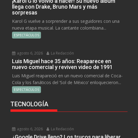
¡Karol G lo volvió a hacer! Su nuevo álbum
llega con Drake, Bruno Mars y más
sorpresas
Karol G vuelve a sorprender a sus seguidores con una
nueva etapa musical. La cantante colombiana...
ESPECTÁCULOS
agosto 6, 2026
La Redacción
Luis Miguel hace 35 años: Reaparece en
nuevo comercial y reviven video de 1991
Luis Miguel reapareció en un nuevo comercial de Coca-
Cola y los fanáticos del ‘Sol de México’ enloquecieron...
ESPECTÁCULOS
TECNOLOGÍA
agosto 6, 2026
La Redacción
¿Google Drive lleno? Los trucos para liberar