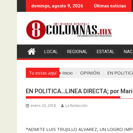
Saltar
domingo, agosto 9, 2026
Últimas noticias
al
contenido
LOCAL
REGIONAL
ESTATAL
NAC
Tu estas aquí
Inicio
OPINIÓN
EN POLITICA
EN POLITICA…LINEA DIRECTA; por Mari
enero 29, 2018
La Redacción
*ADMITE LUIS TRUJILLO ALVAREZ, UN LOGRO I