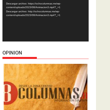
de
Descargar archivo: https://ochocolumnas.mx/wp-
vídeo
content/uploads/2023/08/Animacion3.mp4?_=1
Descargar archivo: http://ochocolumnas.mx/wp-
content/uploads/2023/08/Animacion3.mp4?_=1
OPINION