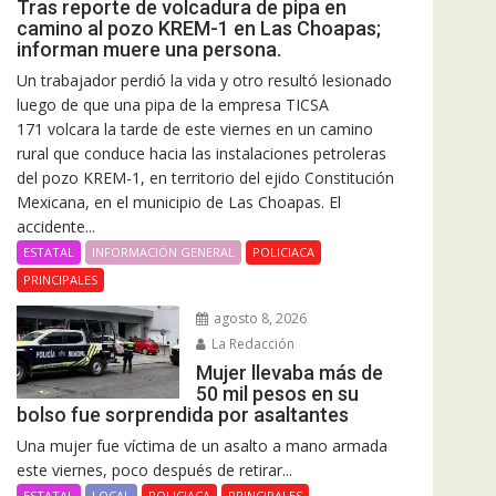
Tras reporte de volcadura de pipa en
camino al pozo KREM-1 en Las Choapas;
informan muere una persona.
Un trabajador perdió la vida y otro resultó lesionado
luego de que una pipa de la empresa TICSA
171 volcara la tarde de este viernes en un camino
rural que conduce hacia las instalaciones petroleras
del pozo KREM-1, en territorio del ejido Constitución
Mexicana, en el municipio de Las Choapas. El
accidente...
ESTATAL
INFORMACIÓN GENERAL
POLICIACA
PRINCIPALES
agosto 8, 2026
La Redacción
Mujer llevaba más de
50 mil pesos en su
bolso fue sorprendida por asaltantes
Una mujer fue víctima de un asalto a mano armada
este viernes, poco después de retirar...
ESTATAL
LOCAL
POLICIACA
PRINCIPALES