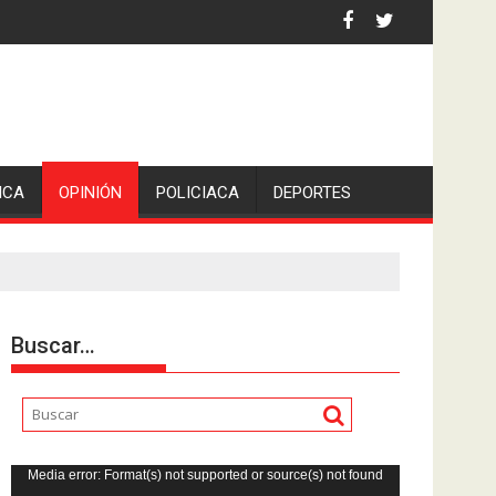
 por asaltantes
ICA
OPINIÓN
POLICIACA
DEPORTES
Buscar…
Reproductor
Media error: Format(s) not supported or source(s) not found