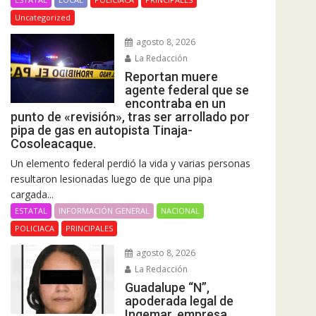
Uncategorized
agosto 8, 2026
La Redacción
Reportan muere
agente federal que se
encontraba en un
punto de «revisión», tras ser arrollado por
pipa de gas en autopista Tinaja-
Cosoleacaque.
Un elemento federal perdió la vida y varias personas
resultaron lesionadas luego de que una pipa
cargada...
ESTATAL
INFORMACIÓN GENERAL
NACIONAL
POLICIACA
PRINCIPALES
agosto 8, 2026
La Redacción
Guadalupe “N”,
apoderada legal de
Ingemar, empresa