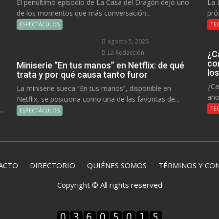
El penúltimo episodio de La Casa del Dragón dejó uno
La 
de los momentos que más conversación...
pró
ESPECTÁCULOS
TE
agosto 5, 2026
La Redacción
¿C
co
Miniserie “En tus manos” en Netflix: de qué
lo
trata y por qué causa tanto furor
¿Ca
La miniserie sueca “En tus manos”, disponible en
año
Netflix, se posiciona como una de las favoritas de...
TE
..
ESPECTÁCULOS
ACTO
DIRECTORIO
QUIÉNES SOMOS TÉRMINOS Y CON
Copyright © All rights reserved