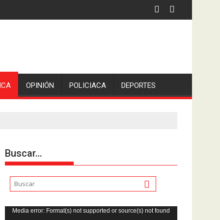
 la comunicadora Avisack Douglas.
ICA
OPINIÓN
POLICIACA
DEPORTES
Buscar…
Reproductor
Media error: Format(s) not supported or source(s) not found