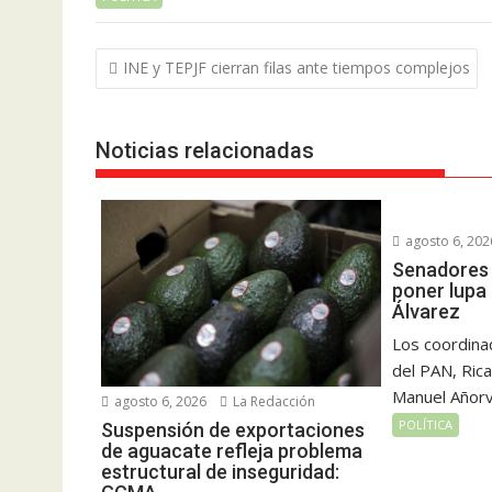
Navegación
INE y TEPJF cierran filas ante tiempos complejos
de
entradas
Noticias relacionadas
agosto 6, 202
Senadores 
poner lupa
Álvarez
Los coordina
del PAN, Rica
Manuel Añorve
agosto 6, 2026
La Redacción
POLÍTICA
Suspensión de exportaciones
de aguacate refleja problema
estructural de inseguridad: