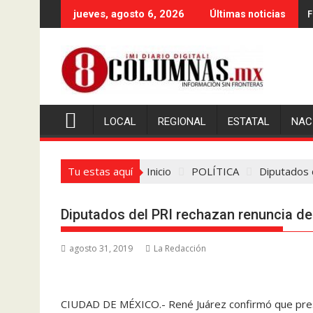
Saltar
F
jueves, agosto 6, 2026
Últimas noticias
al
contenido
LOCAL
REGIONAL
ESTATAL
NAC
Tu estas aquí
Inicio
POLÍTICA
Diputados 
Diputados del PRI rechazan renuncia d
agosto 31, 2019
La Redacción
CIUDAD DE MÉXICO.- René Juárez confirmó que prese