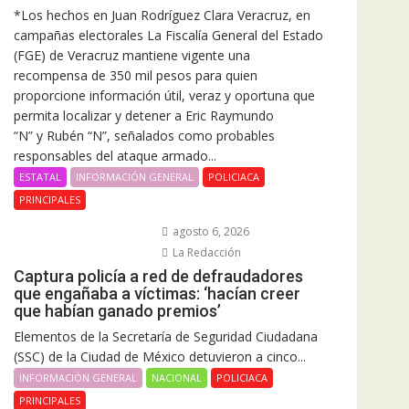
*Los hechos en Juan Rodríguez Clara Veracruz, en
campañas electorales La Fiscalía General del Estado
(FGE) de Veracruz mantiene vigente una
recompensa de 350 mil pesos para quien
proporcione información útil, veraz y oportuna que
permita localizar y detener a Eric Raymundo
“N” y Rubén “N”, señalados como probables
responsables del ataque armado...
ESTATAL
INFORMACIÓN GENERAL
POLICIACA
PRINCIPALES
agosto 6, 2026
La Redacción
Captura policía a red de defraudadores
que engañaba a víctimas: ‘hacían creer
que habían ganado premios’
Elementos de la Secretaría de Seguridad Ciudadana
(SSC) de la Ciudad de México detuvieron a cinco...
INFORMACIÓN GENERAL
NACIONAL
POLICIACA
PRINCIPALES