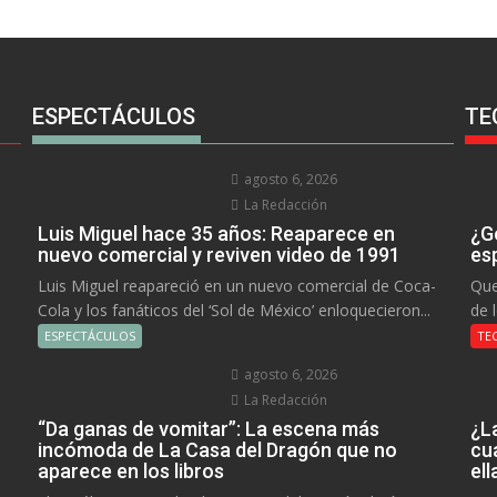
ESPECTÁCULOS
TE
agosto 6, 2026
La Redacción
Luis Miguel hace 35 años: Reaparece en
¿Go
nuevo comercial y reviven video de 1991
es
Luis Miguel reapareció en un nuevo comercial de Coca-
Que
Cola y los fanáticos del ‘Sol de México’ enloquecieron...
de 
ESPECTÁCULOS
TE
agosto 6, 2026
La Redacción
“Da ganas de vomitar”: La escena más
¿L
incómoda de La Casa del Dragón que no
cu
aparece en los libros
el