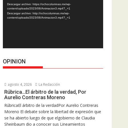
de
Descargar archivo: https://ochocolumnas.mx/wp-
vídeo
content/uploads/2023/08/Animacion3.mp4?_=1
Descargar archivo: http://ochocolumnas.mx/wp-
content/uploads/2023/08/Animacion3.mp4?_=1
OPINION
agosto 4, 2026
La Redacción
Rúbrica…El árbitro de la verdad, Por
Aurelio Contreras Moreno
RúbricaEl árbitro de la verdadPor Aurelio Contreras
Moreno El debate sobre la libertad de expresión que
se ha abierto luego de que elgobierno de Claudia
Sheinbaum dio a conocer sus Lineamientos