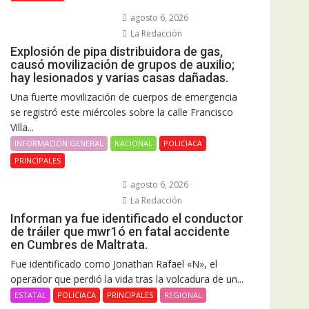
agosto 6, 2026
La Redacción
Explosión de pipa distribuidora de gas,
causó movilización de grupos de auxilio;
hay lesionados y varias casas dañadas.
Una fuerte movilización de cuerpos de emergencia
se registró este miércoles sobre la calle Francisco
Villa...
INFORMACIÓN GENERAL
NACIONAL
POLICIACA
PRINCIPALES
agosto 6, 2026
La Redacción
Informan ya fue identificado el conductor
de tráiler que mwr1ó en fatal accidente
en Cumbres de Maltrata.
Fue identificado como Jonathan Rafael «N», el
operador que perdió la vida tras la volcadura de un...
ESTATAL
POLICIACA
PRINCIPALES
REGIONAL