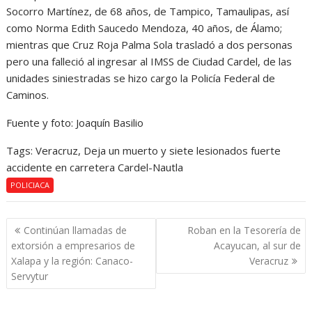
Socorro Martínez, de 68 años, de Tampico, Tamaulipas, así
como Norma Edith Saucedo Mendoza, 40 años, de Álamo;
mientras que Cruz Roja Palma Sola trasladó a dos personas
pero una falleció al ingresar al IMSS de Ciudad Cardel, de las
unidades siniestradas se hizo cargo la Policía Federal de
Caminos.
Fuente y foto: Joaquín Basilio
Tags: Veracruz, Deja un muerto y siete lesionados fuerte
accidente en carretera Cardel-Nautla
POLICIACA
Navegación
Continúan llamadas de
Roban en la Tesorería de
de
extorsión a empresarios de
Acayucan, al sur de
entradas
Xalapa y la región: Canaco-
Veracruz
Servytur