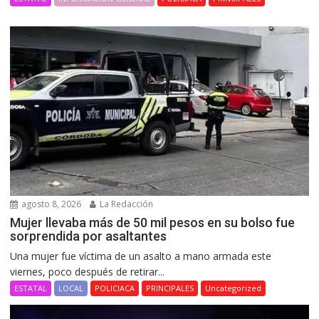
agosto 8, 2026
La Redacción
Mujer llevaba más de 50 mil pesos en su bolso fue
sorprendida por asaltantes
Una mujer fue víctima de un asalto a mano armada este
viernes, poco después de retirar...
ESTATAL
LOCAL
POLICIACA
PRINCIPALES
Uncategorized