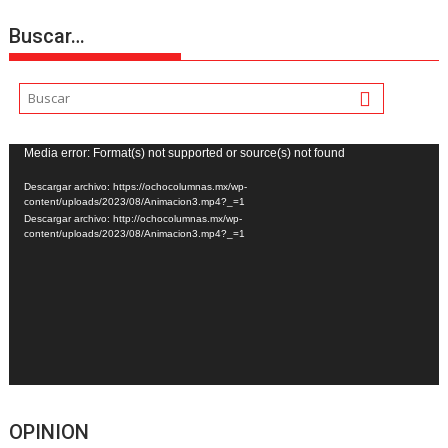
Buscar…
Reproductor
Media error: Format(s) not supported or source(s) not found
de
Descargar archivo: https://ochocolumnas.mx/wp-
vídeo
content/uploads/2023/08/Animacion3.mp4?_=1
Descargar archivo: http://ochocolumnas.mx/wp-
content/uploads/2023/08/Animacion3.mp4?_=1
OPINION