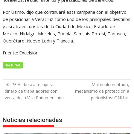
hoteleros, restauranteros y prestadores de servicios.
Por último, dijo que continuará esta campaña con el objetivo
de posicionar a Veracruz como uno de los principales destinos
y así atraer turistas de la Ciudad de México, Estado de
México, Hidalgo, Morelos, Puebla, San Luis Potosí, Tabasco,
Querétaro, Nuevo León y Tlaxcala.
Fuente: Excelsior
NACIONAL
Navegación
IPEJAL busca recuperar
Mal implementado,
de
dinero de trabajadores con
mecanismo de protección a
entradas
venta de la Villa Panamericana
periodistas: ONU
Noticias relacionadas