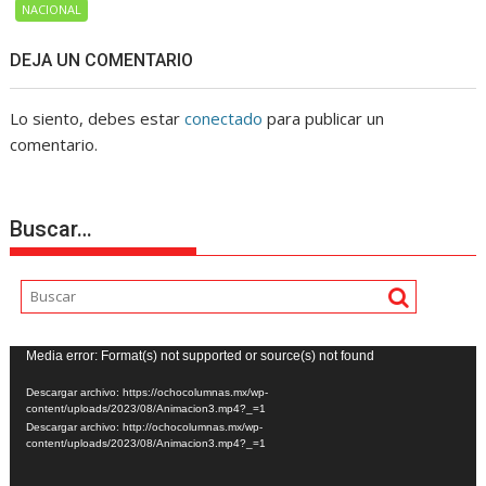
NACIONAL
DEJA UN COMENTARIO
Lo siento, debes estar
conectado
para publicar un
comentario.
Buscar…
Reproductor
Media error: Format(s) not supported or source(s) not found
de
Descargar archivo: https://ochocolumnas.mx/wp-
vídeo
content/uploads/2023/08/Animacion3.mp4?_=1
Descargar archivo: http://ochocolumnas.mx/wp-
content/uploads/2023/08/Animacion3.mp4?_=1