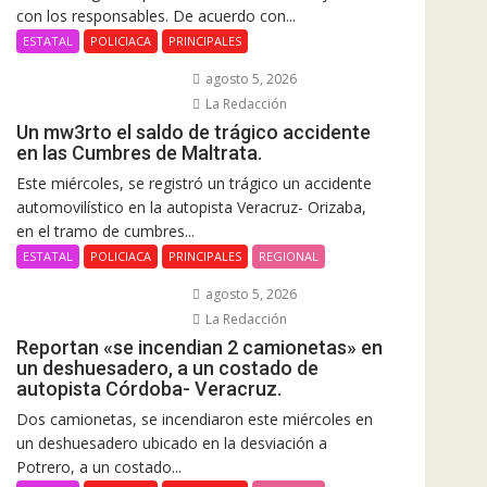
con los responsables. De acuerdo con...
ESTATAL
POLICIACA
PRINCIPALES
agosto 5, 2026
La Redacción
Un mw3rto el saldo de trágico accidente
en las Cumbres de Maltrata.
Este miércoles, se registró un trágico un accidente
automovilístico en la autopista Veracruz- Orizaba,
en el tramo de cumbres...
ESTATAL
POLICIACA
PRINCIPALES
REGIONAL
agosto 5, 2026
La Redacción
Reportan «se incendian 2 camionetas» en
un deshuesadero, a un costado de
autopista Córdoba- Veracruz.
Dos camionetas, se incendiaron este miércoles en
un deshuesadero ubicado en la desviación a
Potrero, a un costado...