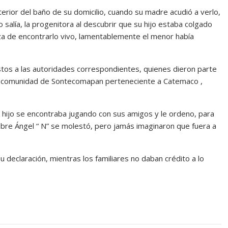
rior del baño de su domicilio, cuando su madre acudió a verlo,
salía, la progenitora al descubrir que su hijo estaba colgado
za de encontrarlo vivo, lamentablemente el menor había
stos a las autoridades correspondientes, quienes dieron parte
n la comunidad de Sontecomapan perteneciente a Catemaco ,
 hijo se encontraba jugando con sus amigos y le ordeno, para
mbre Ángel “ N” se molestó, pero jamás imaginaron que fuera a
su declaración, mientras los familiares no daban crédito a lo