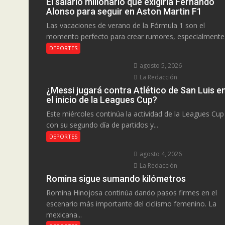
El salario millonario que exigiría Fernando
Alonso para seguir en Aston Martin F1
Las vacaciones de verano de la Fórmula 1 son el
momento perfecto para crear rumores, especialmente.
DEPORTES
agosto 5, 2026
La Redacción
¿Messi jugará contra Atlético de San Luis e
el inicio de la Leagues Cup?
Este miércoles continúa la actividad de la Leagues Cup
con su segundo día de partidos y...
DEPORTES
agosto 4, 2026
La Redacción
Romina sigue sumando kilómetros
Romina Hinojosa continúa dando pasos firmes en el
escenario más importante del ciclismo femenino. La
mexicana...