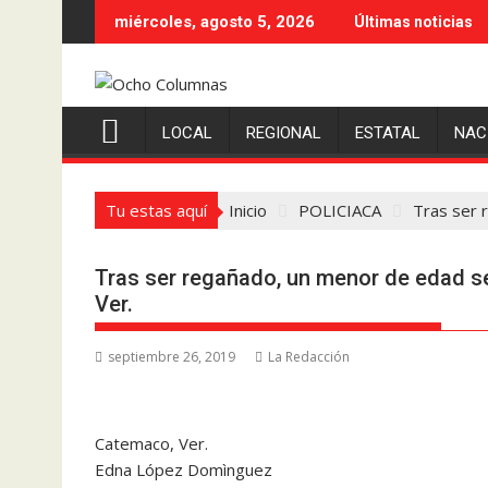
Saltar
miércoles, agosto 5, 2026
Últimas noticias
al
contenido
LOCAL
REGIONAL
ESTATAL
NAC
Tu estas aquí
Inicio
POLICIACA
Tras ser 
Tras ser regañado, un menor de edad s
Ver.
septiembre 26, 2019
La Redacción
Catemaco, Ver.
Edna López Domìnguez