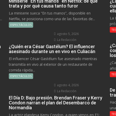
Miniserie “En tus manos” en Netflix: de qué
¿L
trata y por qué causa tanto furor
cu
el
La miniserie sueca “En tus manos”, disponible en
La 
..
Netflix, se posiciona como una de las favoritas de...
pró
ESPECTÁCULOS
TE
agosto 5, 2026
La Redacción
¿C
n
¿Quién era César Gastélum? El influencer
co
asesinado durante un en vivo en Culiacán
lo
El influencer César Gastélum fue asesinado mientras
¿Ca
transmitía en vivo al exterior de un restaurante de
año
comida rápida...
TE
ESPECTÁCULOS
agosto 4, 2026
De
La Redacción
tr
El Día D: Bajo presión. Brendan Fraser y Kerry
Hac
Condon narran el plan del Desembarco de
Normandía
una
TE
La actriz irlandesa Kerry Condon, a quien vimos en F1: