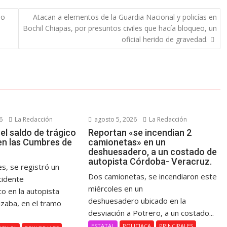
io
Atacan a elementos de la Guardia Nacional y policías en
Bochil Chiapas, por presuntos civiles que hacía bloqueo, un
oficial herido de gravedad.
6
La Redacción
agosto 5, 2026
La Redacción
el saldo de trágico
Reportan «se incendian 2
en las Cumbres de
camionetas» en un
deshuesadero, a un costado de
autopista Córdoba- Veracruz.
s, se registró un
Dos camionetas, se incendiaron este
cidente
miércoles en un
co en la autopista
deshuesadero ubicado en la
izaba, en el tramo
desviación a Potrero, a un costado...
.
ESTATAL
POLICIACA
PRINCIPALES