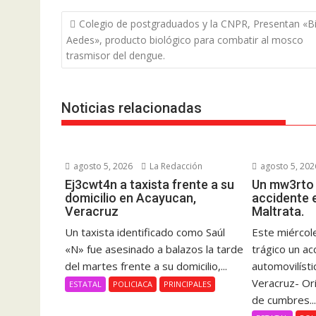
Navegación
Colegio de postgraduados y la CNPR, Presentan «B
de
Aedes», producto biológico para combatir al mosco
entradas
trasmisor del dengue.
Noticias relacionadas
agosto 5, 2026
La Redacción
agosto 5, 202
Ej3cwt4n a taxista frente a su
Un mw3rto 
domicilio en Acayucan,
accidente 
Veracruz
Maltrata.
Un taxista identificado como Saúl
Este miércole
«N» fue asesinado a balazos la tarde
trágico un ac
del martes frente a su domicilio,...
automovilísti
Veracruz- Or
ESTATAL
POLICIACA
PRINCIPALES
de cumbres..