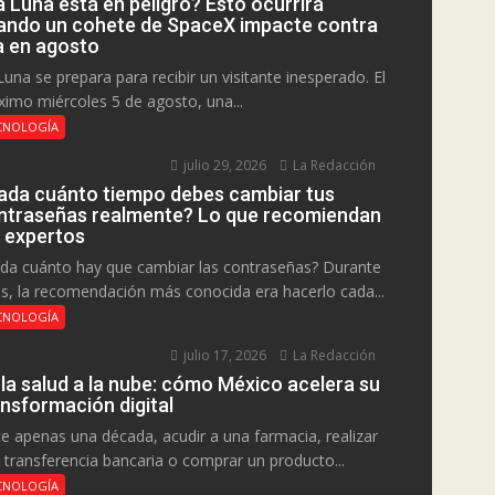
a Luna está en peligro? Esto ocurrirá
ando un cohete de SpaceX impacte contra
la en agosto
Luna se prepara para recibir un visitante inesperado. El
ximo miércoles 5 de agosto, una...
CNOLOGÍA
julio 29, 2026
La Redacción
ada cuánto tiempo debes cambiar tus
ntraseñas realmente? Lo que recomiendan
s expertos
da cuánto hay que cambiar las contraseñas? Durante
s, la recomendación más conocida era hacerlo cada...
CNOLOGÍA
julio 17, 2026
La Redacción
 la salud a la nube: cómo México acelera su
ansformación digital
e apenas una década, acudir a una farmacia, realizar
 transferencia bancaria o comprar un producto...
CNOLOGÍA