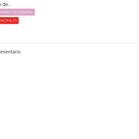
 de...
ORMACIÓN GENERAL
INCIPALES
omentario.