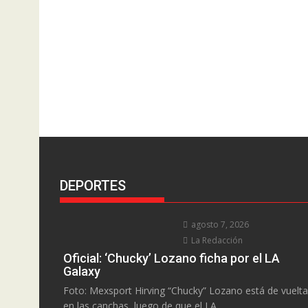
DEPORTES
agosto 7, 2026
La Redacción
Oficial: ‘Chucky’ Lozano ficha por el LA
Galaxy
Foto: Mexsport Hirving “Chucky” Lozano está de vuelta
en las canchas, luego de que el LA...