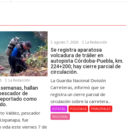
agosto 7, 2026
La Redacción
Se registra aparatosa
volcadura de tráiler en
autopista Córdoba-Puebla, km.
224+200; hay cierre parcial de
circulación.
La Guardia Nacional División
6
La Redacción
Carreteras, informó que se
 semanas, hallan
 pescador de
registra un cierre parcial de
reportado como
circulación sobre la carretera...
do.
ESTATAL
POLICIACA
PRINCIPALES
nto Valdez, pescador
REGIONAL
e Uxpanapa, fue
n vida este viernes 7 de