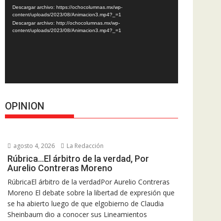
de
Descargar archivo: https://ochocolumnas.mx/wp-
vídeo
content/uploads/2023/08/Animacion3.mp4?_=1
Descargar archivo: http://ochocolumnas.mx/wp-
content/uploads/2023/08/Animacion3.mp4?_=1
OPINION
agosto 4, 2026
La Redacción
Rúbrica…El árbitro de la verdad, Por
Aurelio Contreras Moreno
RúbricaEl árbitro de la verdadPor Aurelio Contreras
Moreno El debate sobre la libertad de expresión que
se ha abierto luego de que elgobierno de Claudia
Sheinbaum dio a conocer sus Lineamientos