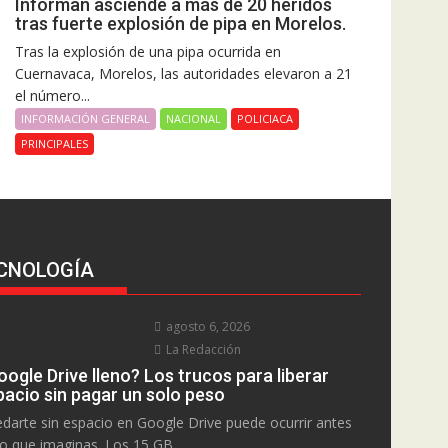
Informan asciende a más de 20 heridos
tras fuerte explosión de pipa en Morelos.
Tras la explosión de una pipa ocurrida en
Cuernavaca, Morelos, las autoridades elevaron a 21
el número...
INFORMACIÓN GENERAL
NACIONAL
POLICIACA
PRINCIPALES
CNOLOGÍA
agosto 6, 2026
La Redacción
ogle Drive lleno? Los trucos para liberar
pacio sin pagar un solo peso
darte sin espacio en Google Drive puede ocurrir antes
lo que imaginas. Los 15 GB...