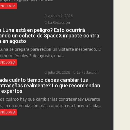
CNOLOGÍA
agosto 2, 2026
La Redacción
a Luna está en peligro? Esto ocurrirá
ando un cohete de SpaceX impacte contra
la en agosto
Luna se prepara para recibir un visitante inesperado. El
ximo miércoles 5 de agosto, una...
CNOLOGÍA
julio 29, 2026
La Redacción
ada cuánto tiempo debes cambiar tus
ntraseñas realmente? Lo que recomiendan
s expertos
da cuánto hay que cambiar las contraseñas? Durante
s, la recomendación más conocida era hacerlo cada...
CNOLOGÍA