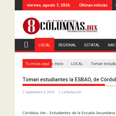
Saltar
viernes, agosto 7, 2026
Últimas noticias
al
contenido
LOCAL
REGIONAL
ESTATAL
NAC
Tu estas aquí
Inicio
LOCAL
Toman estudia
Toman estudiantes la ESBAO, de Córdob
septiembre 2, 2019
La Redacción
Córdoba, Ver.- Estudiantes de la Escuela Secundaria 