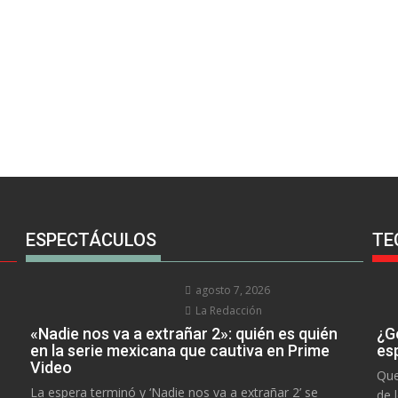
ESPECTÁCULOS
TE
agosto 7, 2026
La Redacción
«Nadie nos va a extrañar 2»: quién es quién
¿Go
en la serie mexicana que cautiva en Prime
es
Video
Que
La espera terminó y ‘Nadie nos va a extrañar 2’ se
de 