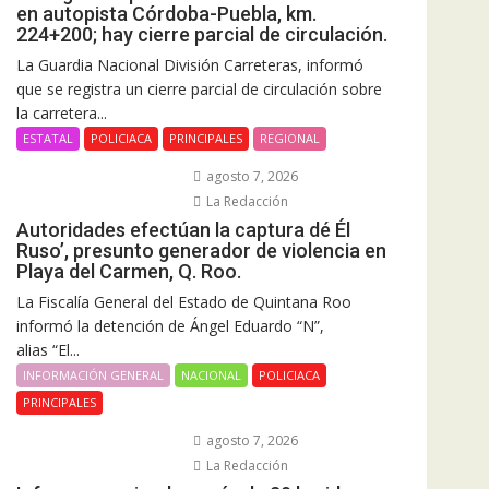
en autopista Córdoba-Puebla, km.
224+200; hay cierre parcial de circulación.
La Guardia Nacional División Carreteras, informó
que se registra un cierre parcial de circulación sobre
la carretera...
ESTATAL
POLICIACA
PRINCIPALES
REGIONAL
agosto 7, 2026
La Redacción
Autoridades efectúan la captura dé Él
Ruso’, presunto generador de violencia en
Playa del Carmen, Q. Roo.
La Fiscalía General del Estado de Quintana Roo
informó la detención de Ángel Eduardo “N”,
alias “El...
INFORMACIÓN GENERAL
NACIONAL
POLICIACA
PRINCIPALES
agosto 7, 2026
La Redacción