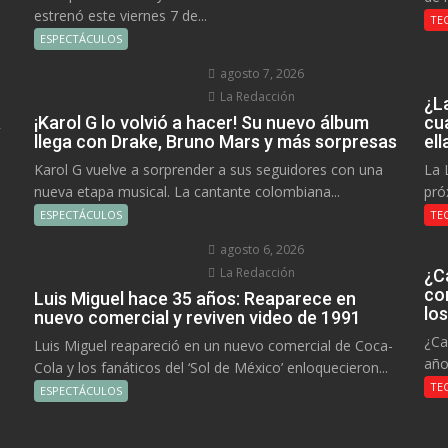
estrenó este viernes 7 de...
TE
ESPECTÁCULOS
agosto 7, 2026
La Redacción
¿L
a
¡Karol G lo volvió a hacer! Su nuevo álbum
cu
llega con Drake, Bruno Mars y más sorpresas
el
Karol G vuelve a sorprender a sus seguidores con una
La 
nueva etapa musical. La cantante colombiana...
pró
ESPECTÁCULOS
TE
agosto 6, 2026
La Redacción
¿C
co
Luis Miguel hace 35 años: Reaparece en
lo
nuevo comercial y reviven video de 1991
¿Ca
Luis Miguel reapareció en un nuevo comercial de Coca-
año
Cola y los fanáticos del ‘Sol de México’ enloquecieron...
TE
ESPECTÁCULOS