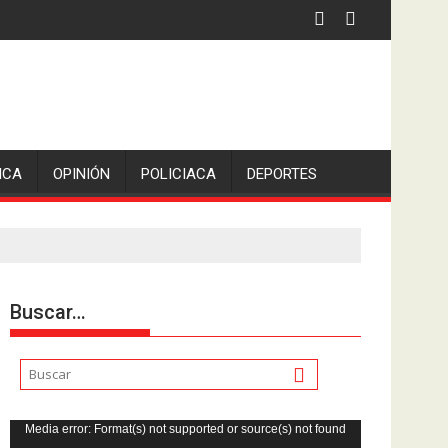
iden escolleras para evitar nuevos casos
ICA
OPINIÓN
POLICIACA
DEPORTES
Buscar…
Reproductor
Media error: Format(s) not supported or source(s) not found