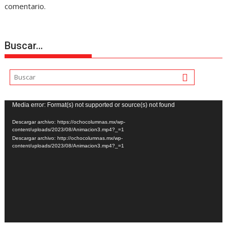
comentario.
Buscar…
Reproductor
Media error: Format(s) not supported or source(s) not found
de
Descargar archivo: https://ochocolumnas.mx/wp-
vídeo
content/uploads/2023/08/Animacion3.mp4?_=1
Descargar archivo: http://ochocolumnas.mx/wp-
content/uploads/2023/08/Animacion3.mp4?_=1