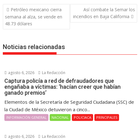
Navegación
Petróleo mexicano cierra
Así combate la Semar los
de
incendios en Baja California
semana al alza, se vende en
entradas
48.73 dólares
Noticias relacionadas
agosto 6, 2026
La Redacción
Captura policía a red de defraudadores que
engañaba a víctimas: ‘hacían creer que habían
ganado premios’
Elementos de la Secretaría de Seguridad Ciudadana (SSC) de
la Ciudad de México detuvieron a cinco...
INFORMACIÓN GENERAL
NACIONAL
POLICIACA
PRINCIPALES
agosto 6, 2026
La Redacción