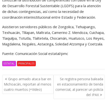
conozcan la distribución de competencias con base en la Ley
de Desarrollo Forestal Sustentable (LGDFS) para la atención
de dichas contingencias, así como la necesidad de
coordinación interinstitucional entre Estado y Federación.
Asistieron servidores públicos de Zongolica, Tehuipango,
Texhuacán, Tlilapan, Maltrata, Camerino Z. Mendoza, Cuichapa,
Tlaquilpa, Totutla, Tlaltetela, Chocamán, Huatusco, Los Reyes,
Magdalena, Nogales, Astacinga, Soledad Atzompa y Coetzala.
Fuente: Comunicación Social estatal/pmc
ESTATAL
PRINCIPALES
Navegación
Grupo armado ataca bar en
Se registra persona baleada
de
Michoacán, reportan al menos
en estacionamiento de tienda
entradas
cuatro muertos (+Video)
comercial, al parecer un policía
del IPAX