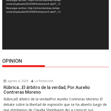
Descargar archivo: https://ochocolumnas.mx/wp-
vídeo
content/uploads/2023/08/Animacion3.mp4?_=1
Descargar archivo: http://ochocolumnas.mx/wp-
content/uploads/2023/08/Animacion3.mp4?_=1
OPINION
agosto 4, 2026
La Redacción
Rúbrica…El árbitro de la verdad, Por Aurelio
Contreras Moreno
RúbricaEl árbitro de la verdadPor Aurelio Contreras Moreno El
debate sobre la libertad de expresión que se ha abierto luego de
que elgobierno de Claudia Sheinbaum dio a conocer sus