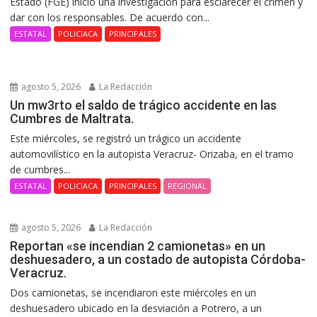
Estado (FGE) inició una investigación para esclarecer el crimen y
dar con los responsables. De acuerdo con...
ESTATAL
POLICIACA
PRINCIPALES
agosto 5, 2026
La Redacción
Un mw3rto el saldo de trágico accidente en las
Cumbres de Maltrata.
Este miércoles, se registró un trágico un accidente
automovilístico en la autopista Veracruz- Orizaba, en el tramo
de cumbres...
ESTATAL
POLICIACA
PRINCIPALES
REGIONAL
agosto 5, 2026
La Redacción
Reportan «se incendian 2 camionetas» en un
deshuesadero, a un costado de autopista Córdoba-
Veracruz.
Dos camionetas, se incendiaron este miércoles en un
deshuesadero ubicado en la desviación a Potrero, a un