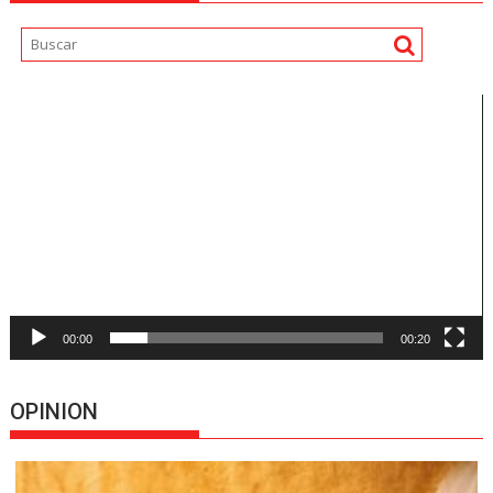
Reproductor
de
vídeo
00:00
00:20
OPINION