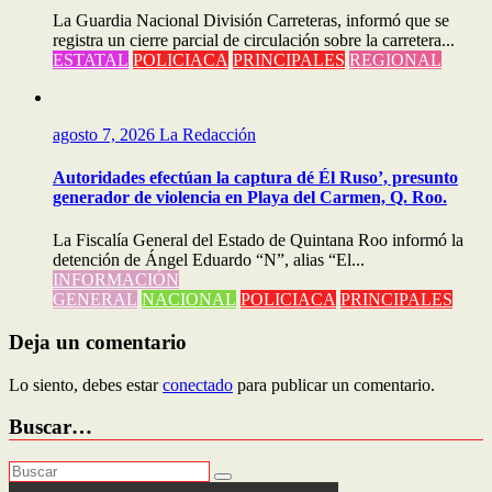
La Guardia Nacional División Carreteras, informó que se
registra un cierre parcial de circulación sobre la carretera...
ESTATAL
POLICIACA
PRINCIPALES
REGIONAL
agosto 7, 2026
La Redacción
Autoridades efectúan la captura dé Él Ruso’, presunto
generador de violencia en Playa del Carmen, Q. Roo.
La Fiscalía General del Estado de Quintana Roo informó la
detención de Ángel Eduardo “N”, alias “El...
INFORMACIÓN
GENERAL
NACIONAL
POLICIACA
PRINCIPALES
Deja un comentario
Lo siento, debes estar
conectado
para publicar un comentario.
Buscar…