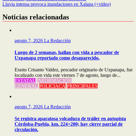
de
Lluvia intensa provoca inundaciones en Xalapa (+video)
entradas
Noticias relacionadas
agosto 7, 2026
La Redacción
Luego de 2 semanas, hallan con vida a pescador de
Uxpanapa reportado como desaparecido.
Erasto Crisanto Valdez, pescador originario de Uxpanapa, fue
localizado con vida este viernes 7 de agosto, luego de...
ESTATAL
INFORMACIÓN
GENERAL
POLICIACA
PRINCIPALES
agosto 7, 2026
La Redacción
Se registra aparatosa volcadura de tráiler en autopista
Córdoba-Puebla, km. 224+200; hay cierre parcial de
circulación.