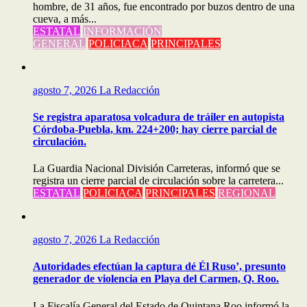
hombre, de 31 años, fue encontrado por buzos dentro de una
cueva, a más...
ESTATAL
INFORMACIÓN
GENERAL
POLICIACA
PRINCIPALES
agosto 7, 2026
La Redacción
Se registra aparatosa volcadura de tráiler en autopista
Córdoba-Puebla, km. 224+200; hay cierre parcial de
circulación.
La Guardia Nacional División Carreteras, informó que se
registra un cierre parcial de circulación sobre la carretera...
ESTATAL
POLICIACA
PRINCIPALES
REGIONAL
agosto 7, 2026
La Redacción
Autoridades efectúan la captura dé Él Ruso’, presunto
generador de violencia en Playa del Carmen, Q. Roo.
La Fiscalía General del Estado de Quintana Roo informó la