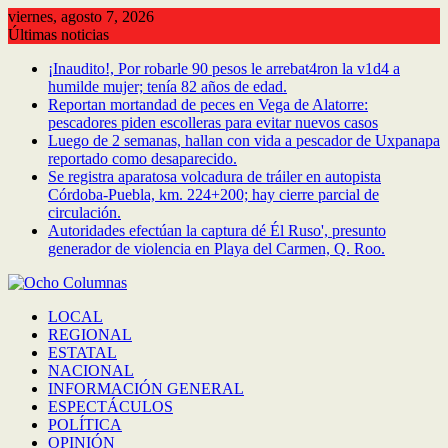
Saltar
viernes, agosto 7, 2026
al
Últimas noticias
contenido
¡Inaudito!, Por robarle 90 pesos le arrebat4ron la v1d4 a
humilde mujer; tenía 82 años de edad.
Reportan mortandad de peces en Vega de Alatorre:
pescadores piden escolleras para evitar nuevos casos
Luego de 2 semanas, hallan con vida a pescador de Uxpanapa
reportado como desaparecido.
Se registra aparatosa volcadura de tráiler en autopista
Córdoba-Puebla, km. 224+200; hay cierre parcial de
circulación.
Autoridades efectúan la captura dé Él Ruso', presunto
generador de violencia en Playa del Carmen, Q. Roo.
LOCAL
REGIONAL
ESTATAL
NACIONAL
INFORMACIÓN GENERAL
ESPECTÁCULOS
POLÍTICA
OPINIÓN