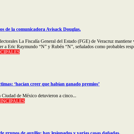
nos de la comunicadora Avisack Douglas.
ectorales La Fiscalía General del Estado (FGE) de Veracruz mantiene 
tener a Eric Raymundo “N” y Rubén “N”, señalados como probables resp
NCIPALES
ctimas: ‘hacían creer que habían ganado premios’
 Ciudad de México detuvieron a cinco...
INCIPALES
de grupos de auxilio; hay lesionados y varias casas dañadas.