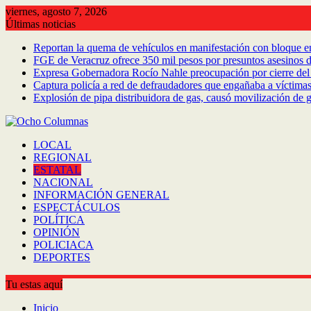
Saltar
viernes, agosto 7, 2026
al
Últimas noticias
contenido
Reportan la quema de vehículos en manifestación con bloque en 
FGE de Veracruz ofrece 350 mil pesos por presuntos asesinos 
Expresa Gobernadora Rocío Nahle preocupación por cierre del 
Captura policía a red de defraudadores que engañaba a víctimas
Explosión de pipa distribuidora de gas, causó movilización de g
LOCAL
REGIONAL
ESTATAL
NACIONAL
INFORMACIÓN GENERAL
ESPECTÁCULOS
POLÍTICA
OPINIÓN
POLICIACA
DEPORTES
Tu estas aquí
Inicio