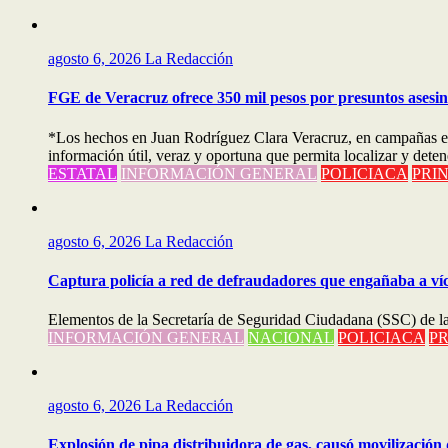
agosto 6, 2026
La Redacción
FGE de Veracruz ofrece 350 mil pesos por presuntos asesi
*Los hechos en Juan Rodríguez Clara Veracruz, en campañas el
información útil, veraz y oportuna que permita localizar y de
ESTATAL
INFORMACIÓN GENERAL
POLICIACA
PRI
agosto 6, 2026
La Redacción
Captura policía a red de defraudadores que engañaba a ví
Elementos de la Secretaría de Seguridad Ciudadana (SSC) de la
INFORMACIÓN GENERAL
NACIONAL
POLICIACA
PR
agosto 6, 2026
La Redacción
Explosión de pipa distribuidora de gas, causó movilización 