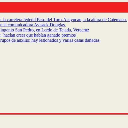
la carretera federal Paso del Toro-Acayucan, a la altura de Catemaco.
de la comunicadora Avisack Douglas.
ingenio San Pedro, en Lerdo de Tejada, Veracruz
: 'hacían creer que habían ganado premios'
rupos de auxilio; hay lesionados y varias casas dañadas.