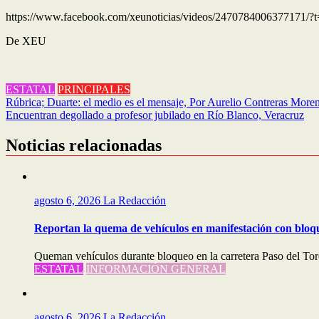
https://www.facebook.com/xeunoticias/videos/2470784006377171/?
De XEU
ESTATAL
PRINCIPALES
Navegación
Rúbrica; Duarte: el medio es el mensaje, Por Aurelio Contreras More
Encuentran degollado a profesor jubilado en Río Blanco, Veracruz
de
entradas
Noticias relacionadas
agosto 6, 2026
La Redacción
Reportan la quema de vehículos en manifestación con bloqu
Queman vehículos durante bloqueo en la carretera Paso del Tor
ESTATAL
INFORMACIÓN GENERAL
agosto 6, 2026
La Redacción