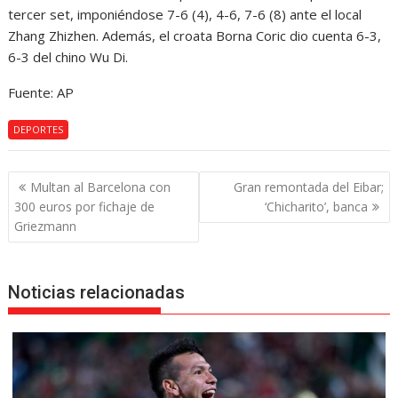
tercer set, imponiéndose 7-6 (4), 4-6, 7-6 (8) ante el local
Zhang Zhizhen. Además, el croata Borna Coric dio cuenta 6-3,
6-3 del chino Wu Di.
Fuente: AP
DEPORTES
Navegación
Multan al Barcelona con
Gran remontada del Eibar;
de
300 euros por fichaje de
‘Chicharito’, banca
entradas
Griezmann
Noticias relacionadas