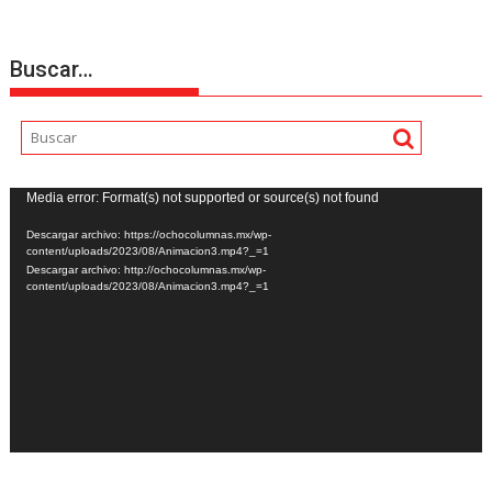
Buscar…
Reproductor
Media error: Format(s) not supported or source(s) not found
de
Descargar archivo: https://ochocolumnas.mx/wp-
vídeo
content/uploads/2023/08/Animacion3.mp4?_=1
Descargar archivo: http://ochocolumnas.mx/wp-
content/uploads/2023/08/Animacion3.mp4?_=1