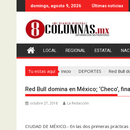
Saltar
domingo, agosto 9, 2026
Últimas noticias
al
contenido
LOCAL
REGIONAL
ESTATAL
NAC
Tu estas aquí
Inicio
DEPORTES
Red Bull do
Red Bull domina en México; ‘Checo’, fina
octubre 27, 2018
La Redacción
CIUDAD DE MÉXICO.- En las dos primeras prácticas 