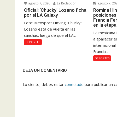
agosto 7, 2026
La Redacción
agosto 7, 20
Oficial: ‘Chucky’ Lozano ficha
Romina Hin
por el LA Galaxy
posiciones 
Francia Fe
Foto: Mexsport Hirving “Chucky”
en la etapa
Lozano está de vuelta en las
La mexicana 
canchas, luego de que el LA...
a aparecer e
DEPORTES
internacional
Francia...
DEPORTES
DEJA UN COMENTARIO
Lo siento, debes estar
conectado
para publicar un c