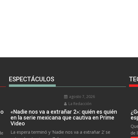
ESPECTÁCULOS
TE
agosto 7, 2026
La Redacción
no
«Nadie nos va a extrañar 2»: quién es quién
¿Go
en la serie mexicana que cautiva en Prime
es
Video
Que
La espera terminó y ‘Nadie nos va a extrañar 2’ se
de
de 