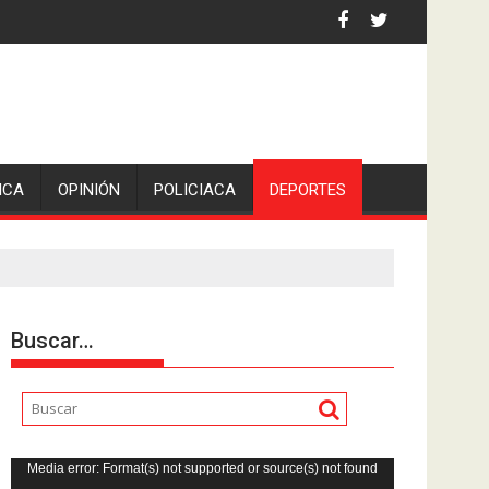
 por asaltantes
ICA
OPINIÓN
POLICIACA
DEPORTES
Buscar…
Reproductor
Media error: Format(s) not supported or source(s) not found