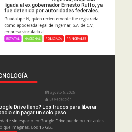
ligada al ex gobernador Ernesto Ruffo, ya
fue detenida por autoridades federales.
Guadalupe N, quien recientemente fue registrada
como apoderada legal de Ingemar, S.A. de C.V.,
empresa vinculada al...
ESTATAL
NACIONAL
POLICIACA
PRINCIPALES
CNOLOGÍA
agosto 6, 2026
La Redacción
ogle Drive lleno? Los trucos para liberar
pacio sin pagar un solo peso
darte sin espacio en Google Drive puede ocurrir antes
lo que imaginas. Los 15 GB...