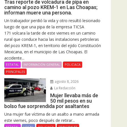
Tras reporte de volcadura de pipa en
camino al pozo KREM-1 en Las Choapas;
informan muere una persona.
Un trabajador perdió la vida y otro resultó lesionado
luego de que una pipa de la empresa TICSA
171 volcara la tarde de este viernes en un camino
rural que conduce hacia las instalaciones petroleras
del pozo KREM-1, en territorio del ejido Constitución
Mexicana, en el municipio de Las Choapas. El
accidente...
ESTATAL
INFORMACIÓN GENERAL
POLICIACA
PRINCIPALES
agosto 8, 2026
La Redacción
Mujer llevaba más de
50 mil pesos en su
bolso fue sorprendida por asaltantes
Una mujer fue víctima de un asalto a mano armada
este viernes, poco después de retirar...
ESTATAL
LOCAL
POLICIACA
PRINCIPALES