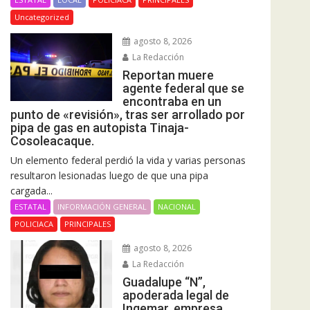
Uncategorized
agosto 8, 2026
La Redacción
Reportan muere
agente federal que se
encontraba en un
punto de «revisión», tras ser arrollado por
pipa de gas en autopista Tinaja-
Cosoleacaque.
Un elemento federal perdió la vida y varias personas
resultaron lesionadas luego de que una pipa
cargada...
ESTATAL
INFORMACIÓN GENERAL
NACIONAL
POLICIACA
PRINCIPALES
agosto 8, 2026
La Redacción
Guadalupe “N”,
apoderada legal de
Ingemar, empresa