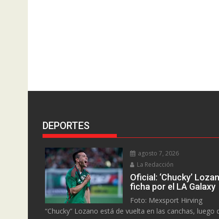
DEPORTES
agosto 7, 2026
La Redacción
Oficial: ‘Chucky’ Loza
ficha por el LA Galaxy
Foto: Mexsport Hirving
“Chucky” Lozano está de vuelta en las canchas, luego 