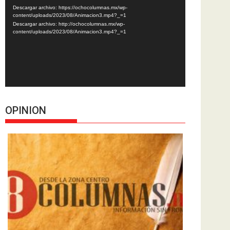
de
Descargar archivo: https://ochocolumnas.mx/wp-
vídeo
content/uploads/2023/08/Animacion3.mp4?_=1
Descargar archivo: http://ochocolumnas.mx/wp-
content/uploads/2023/08/Animacion3.mp4?_=1
OPINION