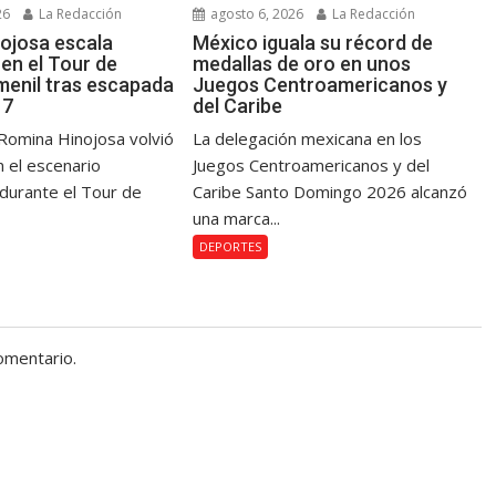
26
La Redacción
agosto 6, 2026
La Redacción
ojosa escala
México iguala su récord de
en el Tour de
medallas de oro en unos
menil tras escapada
Juegos Centroamericanos y
 7
del Caribe
Romina Hinojosa volvió
La delegación mexicana en los
n el escenario
Juegos Centroamericanos y del
 durante el Tour de
Caribe Santo Domingo 2026 alcanzó
una marca...
DEPORTES
omentario.