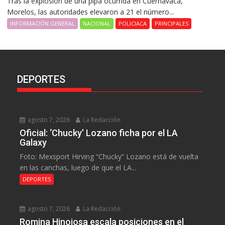
Tras la explosión de una pipa ocurrida en Cuernavaca,
Morelos, las autoridades elevaron a 21 el número...
INFORMACIÓN GENERAL
NACIONAL
POLICIACA
PRINCIPALES
DEPORTES
agosto 7, 2026
La Redacción
Oficial: ‘Chucky’ Lozano ficha por el LA
Galaxy
Foto: Mexsport Hirving “Chucky” Lozano está de vuelta
en las canchas, luego de que el LA...
DEPORTES
agosto 7, 2026
La Redacción
Romina Hinojosa escala posiciones en el