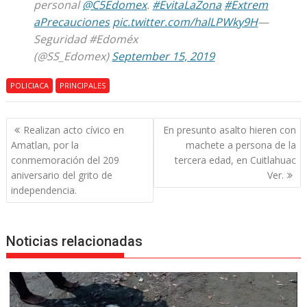
personal
@C5Edomex
.
#EvitaLaZona
#Extrem
aPrecauciones
pic.twitter.com/halLPWky9H
—
Seguridad #Edoméx
(@SS_Edomex)
September 15, 2019
POLICIACA
PRINCIPALES
Navegación
Realizan acto cívico en
En presunto asalto hieren con
de
Amatlan, por la
machete a persona de la
entradas
conmemoración del 209
tercera edad, en Cuitlahuac
aniversario del grito de
Ver.
independencia.
Noticias relacionadas