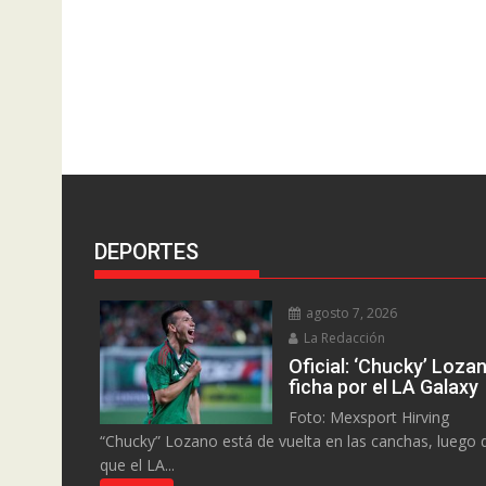
DEPORTES
agosto 7, 2026
La Redacción
Oficial: ‘Chucky’ Loza
ficha por el LA Galaxy
Foto: Mexsport Hirving
“Chucky” Lozano está de vuelta en las canchas, luego 
que el LA...