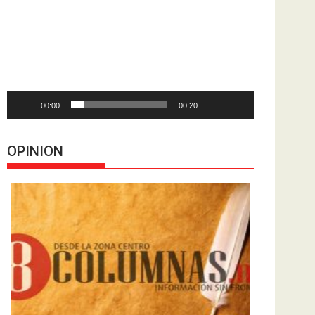
de
vídeo
00:00
00:20
OPINION