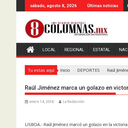
Saltar
sábado, agosto 8, 2026
Últimas noticias
al
contenido
LOCAL
REGIONAL
ESTATAL
NAC
Tu estas aquí
Inicio
DEPORTES
Raúl Jimén
Raúl Jiménez marca un golazo en victor
enero 14, 2018
La Redacción
LISBOA.- Raúl Jiménez marcó un golazo en la victoria