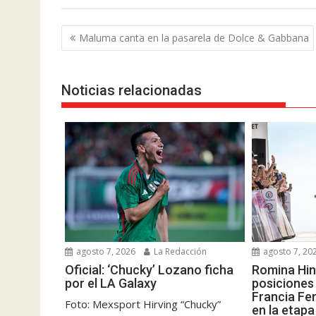
Navegación
Maluma canta en la pasarela de Dolce & Gabbana
de
entradas
Noticias relacionadas
agosto 7, 2026
La Redacción
agosto 7, 20
Oficial: ‘Chucky’ Lozano ficha
Romina Hin
por el LA Galaxy
posiciones 
Francia Fe
Foto: Mexsport Hirving “Chucky”
en la etapa