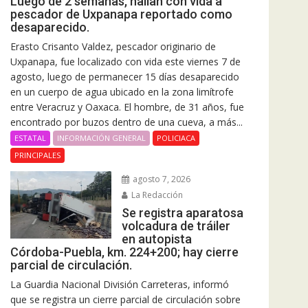
Luego de 2 semanas, hallan con vida a
pescador de Uxpanapa reportado como
desaparecido.
Erasto Crisanto Valdez, pescador originario de
Uxpanapa, fue localizado con vida este viernes 7 de
agosto, luego de permanecer 15 días desaparecido
en un cuerpo de agua ubicado en la zona limítrofe
entre Veracruz y Oaxaca. El hombre, de 31 años, fue
encontrado por buzos dentro de una cueva, a más...
ESTATAL
INFORMACIÓN GENERAL
POLICIACA
PRINCIPALES
agosto 7, 2026
La Redacción
Se registra aparatosa
volcadura de tráiler
en autopista
Córdoba-Puebla, km. 224+200; hay cierre
parcial de circulación.
La Guardia Nacional División Carreteras, informó
que se registra un cierre parcial de circulación sobre