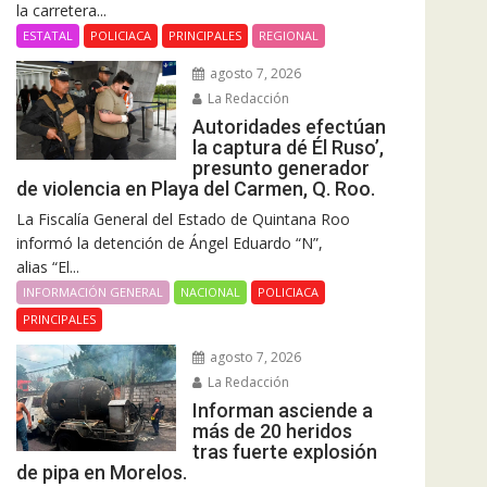
la carretera...
ESTATAL
POLICIACA
PRINCIPALES
REGIONAL
agosto 7, 2026
La Redacción
Autoridades efectúan
la captura dé Él Ruso’,
presunto generador
de violencia en Playa del Carmen, Q. Roo.
La Fiscalía General del Estado de Quintana Roo
informó la detención de Ángel Eduardo “N”,
alias “El...
INFORMACIÓN GENERAL
NACIONAL
POLICIACA
PRINCIPALES
agosto 7, 2026
La Redacción
Informan asciende a
más de 20 heridos
tras fuerte explosión
de pipa en Morelos.