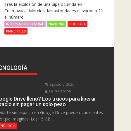
Tras la explosión de una pipa ocurrida en
Cuernavaca, Morelos, las autoridades elevaron a 21
el número...
INFORMACIÓN GENERAL
NACIONAL
POLICIACA
PRINCIPALES
CNOLOGÍA
agosto 6, 2026
La Redacción
ogle Drive lleno? Los trucos para liberar
pacio sin pagar un solo peso
darte sin espacio en Google Drive puede ocurrir antes
lo que imaginas. Los 15 GB...
CNOLOGÍA