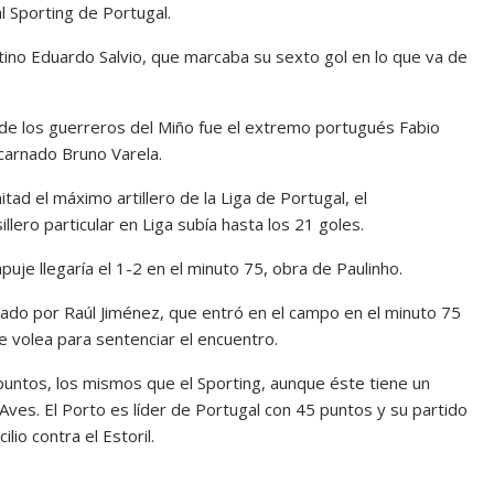
al Sporting de Portugal.
ntino Eduardo Salvio, que marcaba su sexto gol en lo que va de
e de los guerreros del Miño fue el extremo portugués Fabio
carnado Bruno Varela.
ad el máximo artillero de la Liga de Portugal, el
sillero particular en Liga subía hasta los 21 goles.
uje llegaría el 1-2 en el minuto 75, obra de Paulinho.
notado por Raúl Jiménez, que entró en el campo en el minuto 75
de volea para sentenciar el encuentro.
 puntos, los mismos que el Sporting, aunque éste tiene un
Aves. El Porto es líder de Portugal con 45 puntos y su partido
lio contra el Estoril.