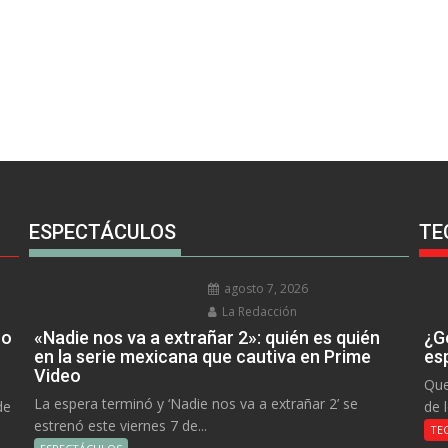
ESPECTÁCULOS
TE
agosto 7, 2026
La Redacción
no
«Nadie nos va a extrañar 2»: quién es quién
¿Go
en la serie mexicana que cautiva en Prime
es
Video
Que
La espera terminó y ‘Nadie nos va a extrañar 2’ se
de
de 
estrenó este viernes 7 de...
TE