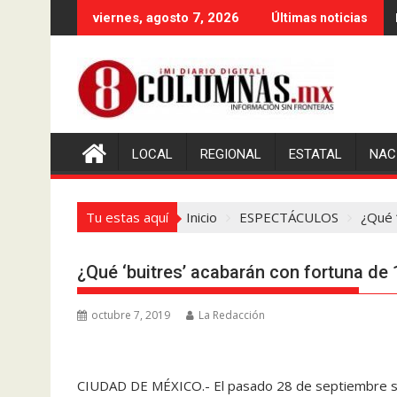
Saltar
viernes, agosto 7, 2026
Últimas noticias
al
contenido
LOCAL
REGIONAL
ESTATAL
NAC
Tu estas aquí
Inicio
ESPECTÁCULOS
¿Qué 
¿Qué ‘buitres’ acabarán con fortuna d
octubre 7, 2019
La Redacción
CIUDAD DE MÉXICO.- El pasado 28 de septiembre se 