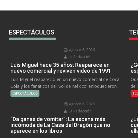
ESPECTÁCULOS
TE
agosto 6, 2026
La Redacción
Luis Miguel hace 35 años: Reaparece en
¿Go
nuevo comercial y reviven video de 1991
es
Luis Miguel reapareció en un nuevo comercial de Coca-
Que
Cola y los fanáticos del ‘Sol de México’ enloquecieron...
de 
ESPECTÁCULOS
TE
agosto 6, 2026
La Redacción
“Da ganas de vomitar”: La escena más
¿L
incómoda de La Casa del Dragón que no
cu
aparece en los libros
el