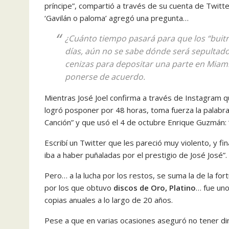
príncipe”, compartió a través de su cuenta de Twitt
‘Gavilán o paloma’ agregó una pregunta…
¿Cuánto tiempo pasará para que los “buitr
días, aún no se sabe dónde será sepultado 
cenizas para depositar una parte en Miami 
ponerse de acuerdo.
Mientras José Joel confirma a través de Instagram qu
logró posponer por 48 horas, toma fuerza la palabra 
Canción” y que usó el 4 de octubre Enrique Guzmán: “
Escribí un Twitter que les pareció muy violento, y f
iba a haber puñaladas por el prestigio de José José”.
Pero… a la lucha por los restos, se suma la de la fo
por los que obtuvo
discos de Oro, Platino
… fue uno
copias anuales a lo largo de 20 años.
Pese a que en varias ocasiones aseguró no tener di