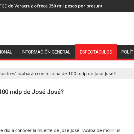
FGE de Veracruz ofrece 350 mil pesos por presuntos asesinos de
IONAL
INFORMACIÓN GENERAL
ESPECTÁCULOS
POLÍT
‘buitres’ acabarán con fortuna de 100 mdp de José José?
e 100 mdp de José José?
dio a conocer la muerte de José José. “Acaba de morir un