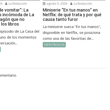
26
La Redacción
agosto 5, 2026
La Redacción
de vomitar”: La
Miniserie “En tus manos” en
s incómoda de La
Netflix: de qué trata y por qué
ragón que no
causa tanto furor
los libros
La miniserie sueca “En tus manos”,
episodio de La Casa del
disponible en Netflix, se posiciona
 uno de los momentos
como una de las favoritas de...
ersación...
ESPECTÁCULOS
omentario.