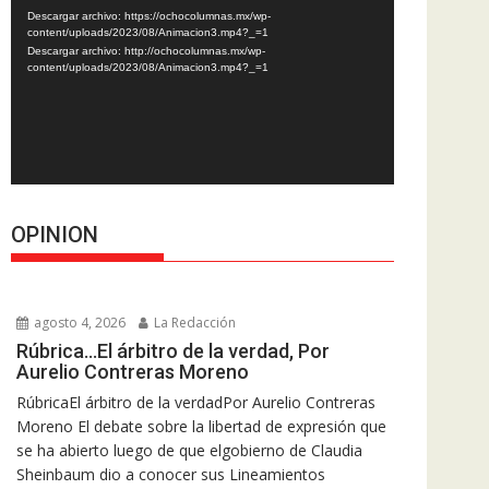
de
Descargar archivo: https://ochocolumnas.mx/wp-
vídeo
content/uploads/2023/08/Animacion3.mp4?_=1
Descargar archivo: http://ochocolumnas.mx/wp-
content/uploads/2023/08/Animacion3.mp4?_=1
OPINION
agosto 4, 2026
La Redacción
Rúbrica…El árbitro de la verdad, Por
Aurelio Contreras Moreno
RúbricaEl árbitro de la verdadPor Aurelio Contreras
Moreno El debate sobre la libertad de expresión que
se ha abierto luego de que elgobierno de Claudia
Sheinbaum dio a conocer sus Lineamientos