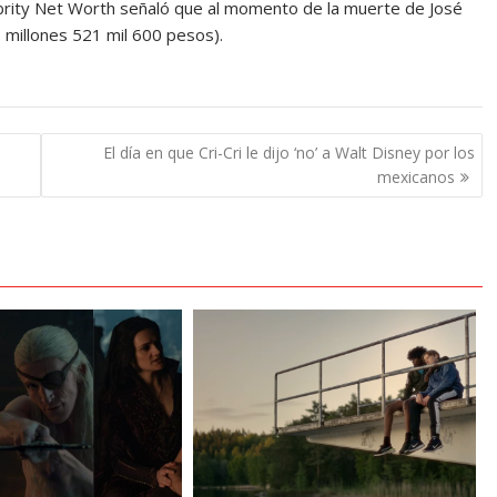
elebrity Net Worth señaló que al momento de la muerte de José
7 millones 521 mil 600 pesos).
El día en que Cri-Cri le dijo ‘no’ a Walt Disney por los
mexicanos