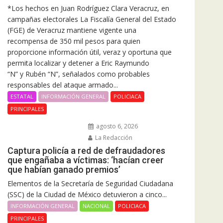
*Los hechos en Juan Rodríguez Clara Veracruz, en
campañas electorales La Fiscalía General del Estado
(FGE) de Veracruz mantiene vigente una
recompensa de 350 mil pesos para quien
proporcione información útil, veraz y oportuna que
permita localizar y detener a Eric Raymundo
“N” y Rubén “N”, señalados como probables
responsables del ataque armado...
ESTATAL
INFORMACIÓN GENERAL
POLICIACA
PRINCIPALES
agosto 6, 2026
La Redacción
Captura policía a red de defraudadores
que engañaba a víctimas: ‘hacían creer
que habían ganado premios’
Elementos de la Secretaría de Seguridad Ciudadana
(SSC) de la Ciudad de México detuvieron a cinco...
INFORMACIÓN GENERAL
NACIONAL
POLICIACA
PRINCIPALES