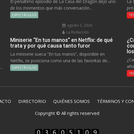
El penúltimo episodio de La Casa del Dragón dejó uno
La 
de los momentos que más conversación...
pró
ESPECTÁCULOS
TE
agosto 5, 2026
La Redacción
Miniserie “En tus manos” en Netflix: de qué
¿C
trata y por qué causa tanto furor
co
lo
La miniserie sueca “En tus manos”, disponible en
¿Ca
Netflix, se posiciona como una de las favoritas de...
año
..
ESPECTÁCULOS
TE
ACTO
DIRECTORIO
QUIÉNES SOMOS TÉRMINOS Y CON
Copyright © All rights reserved