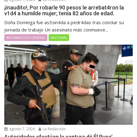
¡Inaudito!, Por robarle 90 pesos le arrebat4ron la
v1d4 a humilde mujer; tenía 82 años de edad.
Doña Dominga fue as3sin4da a pedr4das tras concluir su
jornada de trabajo Un asesinato más conmueve...
INFORMACIÓN GENERAL
NACIONAL
agosto 7, 2026
La Redacción
Autoridades efectúan la captura dé Él Ruso’,