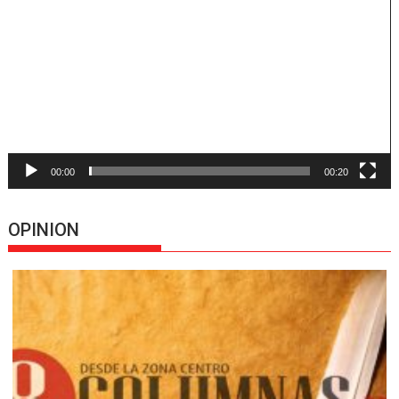
de
vídeo
00:00
00:20
OPINION