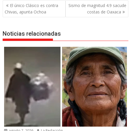
Navegación
El único Clásico es contra
Sismo de magnitud 4.9 sacude
de
Chivas, apunta Ochoa
costas de Oaxaca
entradas
Noticias relacionadas
agosto 7, 2026
La Redacción