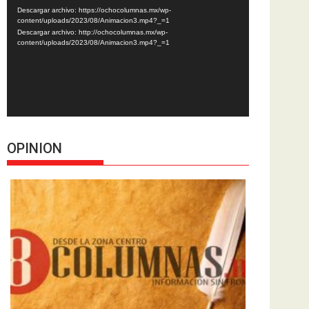
de
Descargar archivo: https://ochocolumnas.mx/wp-
vídeo
content/uploads/2023/08/Animacion3.mp4?_=1
Descargar archivo: http://ochocolumnas.mx/wp-
content/uploads/2023/08/Animacion3.mp4?_=1
OPINION