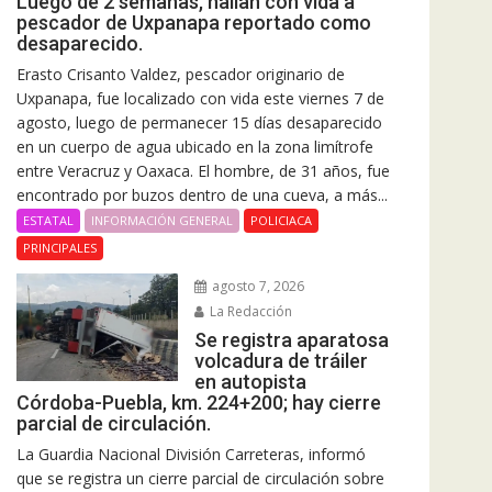
Luego de 2 semanas, hallan con vida a
pescador de Uxpanapa reportado como
desaparecido.
Erasto Crisanto Valdez, pescador originario de
Uxpanapa, fue localizado con vida este viernes 7 de
agosto, luego de permanecer 15 días desaparecido
en un cuerpo de agua ubicado en la zona limítrofe
entre Veracruz y Oaxaca. El hombre, de 31 años, fue
encontrado por buzos dentro de una cueva, a más...
ESTATAL
INFORMACIÓN GENERAL
POLICIACA
PRINCIPALES
agosto 7, 2026
La Redacción
Se registra aparatosa
volcadura de tráiler
en autopista
Córdoba-Puebla, km. 224+200; hay cierre
parcial de circulación.
La Guardia Nacional División Carreteras, informó
que se registra un cierre parcial de circulación sobre