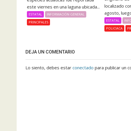
localizado co
este viernes en una laguna ubicada...
agosto, luego
ESTATAL
INFORMACIÓN GENERAL
ESTATAL
INF
PRINCIPALES
POLICIACA
PR
DEJA UN COMENTARIO
Lo siento, debes estar
conectado
para publicar un c