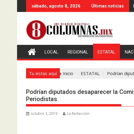
Saltar
sábado, agosto 8, 2026
Últimas noticias
al
contenido
LOCAL
REGIONAL
ESTATAL
NAC
Tu estas aquí
Inicio
ESTATAL
Podrían dipu
Podrían diputados desaparecer la Comis
Periodistas
octubre 3, 2019
La Redacción