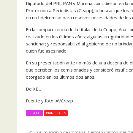
Diputado del PRI, PAN y Morena coincidieron en la n
Protección a Periodistas (Ceapp), o buscar que los
en un fideicomiso para resolver necesidades de los
En la comparecencia de la titular de la Ceapp, Ana 
realizado en los últimos años; algunas irregularidad
sancionar; y responsabilizó al gobierno de no brind
quien fue asesinado.
En su presentación ante no más de una decena de di
que perciben los comisionados y consideró insuficie
otorgado en los últimos dos años.
De XEU
Fuente y foto: AVC/eap
ESTATAL
PRINCIPALES
Navegación
En el municipio de Comapa, Carmen Cantón inaugu