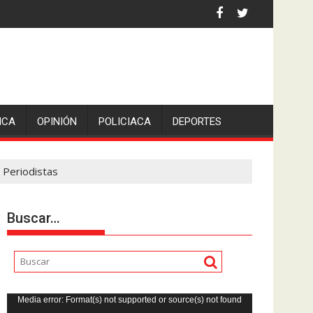
iden escolleras para evitar nuevos casos
reportado como desaparecido.
ICA
OPINIÓN
POLICIACA
DEPORTES
 Periodistas
Buscar…
Reproductor
Media error: Format(s) not supported or source(s) not found