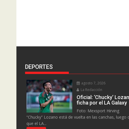
DEPORTES
agosto 7, 2026
La Redacción
Oficial: ‘Chucky’ Loza
ficha por el LA Galaxy
Foto: Mexsport Hirving
“Chucky” Lozano está de vuelta en las canchas, luego 
que el LA...