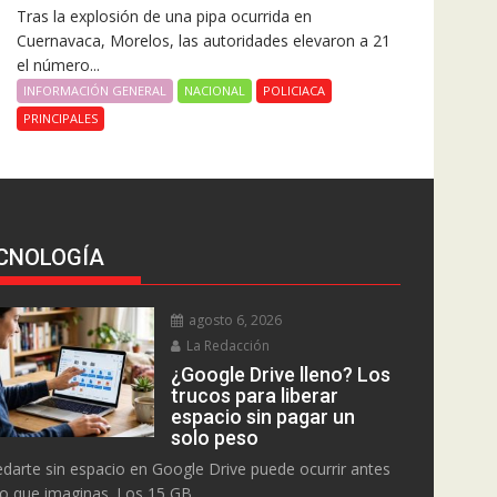
Tras la explosión de una pipa ocurrida en
Cuernavaca, Morelos, las autoridades elevaron a 21
el número...
INFORMACIÓN GENERAL
NACIONAL
POLICIACA
PRINCIPALES
CNOLOGÍA
agosto 6, 2026
La Redacción
¿Google Drive lleno? Los
trucos para liberar
espacio sin pagar un
solo peso
darte sin espacio en Google Drive puede ocurrir antes
lo que imaginas. Los 15 GB...