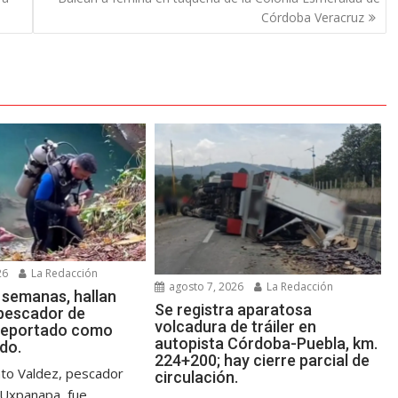
Córdoba Veracruz
26
La Redacción
agosto 7, 2026
La Redacción
 semanas, hallan
Se registra aparatosa
 pescador de
volcadura de tráiler en
reportado como
autopista Córdoba-Puebla, km.
do.
224+200; hay cierre parcial de
nto Valdez, pescador
circulación.
e Uxpanapa, fue