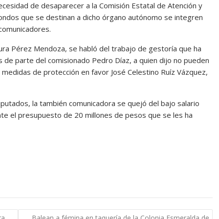
ecesidad de desaparecer a la Comisión Estatal de Atención y
 fondos que se destinan a dicho órgano autónomo se integren
 comunicadores.
Laura Pérez Mendoza, se habló del trabajo de gestoría que ha
es de parte del comisionado Pedro Díaz, a quien dijo no pueden
ar medidas de protección en favor José Celestino Ruíz Vázquez,
putados, la también comunicadora se quejó del bajo salario
nte el presupuesto de 20 millones de pesos que se les ha
ra
Balean a fémina en taquería de la Colonia Esmeralda de