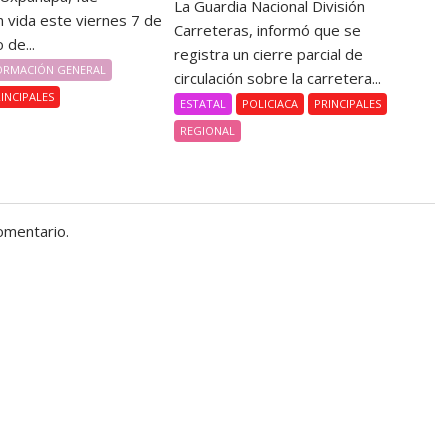
La Guardia Nacional División
n vida este viernes 7 de
Carreteras, informó que se
 de...
registra un cierre parcial de
ORMACIÓN GENERAL
circulación sobre la carretera...
INCIPALES
ESTATAL
POLICIACA
PRINCIPALES
REGIONAL
omentario.