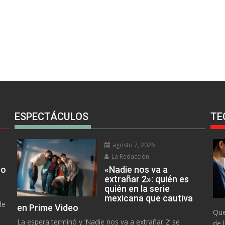
ESPECTÁCULOS
TE
agosto 7, 2026
La Redacción
no
«Nadie nos va a
extrañar 2»: quién es
quién en la serie
mexicana que cautiva
de
en Prime Video
Que
La espera terminó y ‘Nadie nos va a extrañar 2’ se
de 