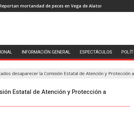
Reportan mortandad de peces en Vega de Alatorre: pescadores p
Luego de 2 semanas, hallan con vida a pescador de Uxpanapa 
IONAL
INFORMACIÓN GENERAL
ESPECTÁCULOS
POLÍT
tados desaparecer la Comisión Estatal de Atención y Protección a
ión Estatal de Atención y Protección a