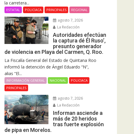
la carretera...
ESTATAL
POLICIACA
PRINCIPALES
REGIONAL
agosto 7, 2026
La Redacción
Autoridades efectúan
la captura dé Él Ruso’,
presunto generador
de violencia en Playa del Carmen, Q. Roo.
La Fiscalía General del Estado de Quintana Roo
informó la detención de Ángel Eduardo “N”,
alias “El...
INFORMACIÓN GENERAL
NACIONAL
POLICIACA
PRINCIPALES
agosto 7, 2026
La Redacción
Informan asciende a
más de 20 heridos
tras fuerte explosión
de pipa en Morelos.