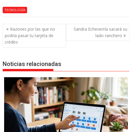
TECNOLOGÍA
Navegación
Razones por las que no
Sandra Echeverría sacará su
de
podría pasar tu tarjeta de
lado ranchero
entradas
crédito
Noticias relacionadas