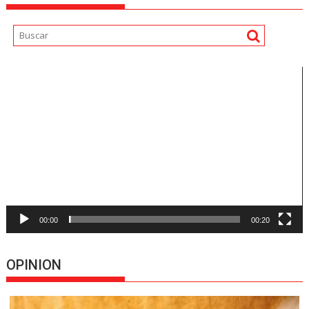
Reproductor
de
vídeo
00:00
00:20
OPINION