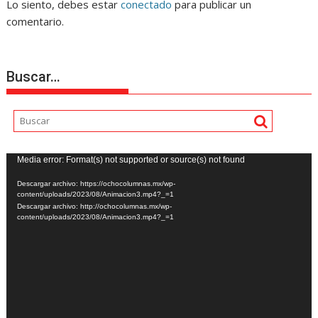
Lo siento, debes estar
conectado
para publicar un
comentario.
Buscar…
Reproductor
Media error: Format(s) not supported or source(s) not found
de
Descargar archivo: https://ochocolumnas.mx/wp-
vídeo
content/uploads/2023/08/Animacion3.mp4?_=1
Descargar archivo: http://ochocolumnas.mx/wp-
content/uploads/2023/08/Animacion3.mp4?_=1