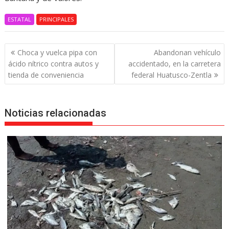
ESTATAL
PRINCIPALES
Navegación
Choca y vuelca pipa con
Abandonan vehículo
de
ácido nítrico contra autos y
accidentado, en la carretera
entradas
tienda de conveniencia
federal Huatusco-Zentla
Noticias relacionadas