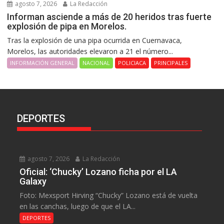
agosto 7, 2026
La Redacción
Informan asciende a más de 20 heridos tras fuerte
explosión de pipa en Morelos.
Tras la explosión de una pipa ocurrida en Cuernavaca,
Morelos, las autoridades elevaron a 21 el número...
INFORMACIÓN GENERAL
NACIONAL
POLICIACA
PRINCIPALES
DEPORTES
agosto 7, 2026
La Redacción
Oficial: ‘Chucky’ Lozano ficha por el LA
Galaxy
Foto: Mexsport Hirving “Chucky” Lozano está de vuelta
en las canchas, luego de que el LA...
DEPORTES