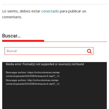
Lo siento, debes estar
conectado
para publicar un
comentario.
Buscar…
Reproductor
Media error: Format(s) not supported or source(s) not found
de
Descargar archivo: https://ochocolumnas.mx/wp-
vídeo
content/uploads/2023/08/Animacion3.mp4?_=1
Descargar archivo: http://ochocolumnas.mx/wp-
content/uploads/2023/08/Animacion3.mp4?_=1