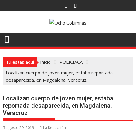
Saltar
al
contenido
Tu estas aquí
Inicio
POLICIACA
Localizan cuerpo de joven mujer, estaba reportada
desaparecida, en Magdalena, Veracruz
Localizan cuerpo de joven mujer, estaba
reportada desaparecida, en Magdalena,
Veracruz
agosto 29, 2019
La Redacción