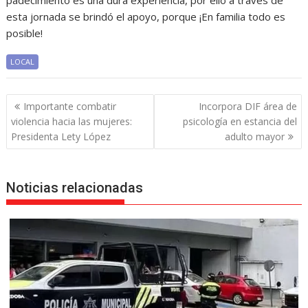
padecimiento es una dura experiencia, por ello a través de
esta jornada se brindó el apoyo, porque ¡En familia todo es
posible!
LOCAL
Navegación
Importante combatir
Incorpora DIF área de
de
violencia hacia las mujeres:
psicología en estancia del
entradas
Presidenta Lety López
adulto mayor
Noticias relacionadas