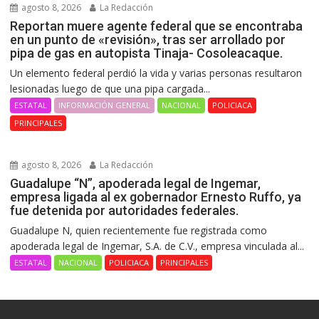
agosto 8, 2026
La Redacción
Reportan muere agente federal que se encontraba
en un punto de «revisión», tras ser arrollado por
pipa de gas en autopista Tinaja- Cosoleacaque.
Un elemento federal perdió la vida y varias personas resultaron
lesionadas luego de que una pipa cargada...
ESTATAL
INFORMACIÓN GENERAL
NACIONAL
POLICIACA
PRINCIPALES
agosto 8, 2026
La Redacción
Guadalupe “N”, apoderada legal de Ingemar,
empresa ligada al ex gobernador Ernesto Ruffo, ya
fue detenida por autoridades federales.
Guadalupe N, quien recientemente fue registrada como
apoderada legal de Ingemar, S.A. de C.V., empresa vinculada al...
ESTATAL
NACIONAL
POLICIACA
PRINCIPALES