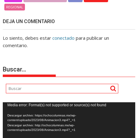
REGIONAL
DEJA UN COMENTARIO
Lo siento, debes estar
conectado
para publicar un
comentario.
Buscar…
Reproductor
Media error: Format(s) not supported or source(s) not found
de
Descargar archivo: https://ochocolumnas.mx/wp-
vídeo
content/uploads/2023/08/Animacion3.mp4?_=1
Descargar archivo: http://ochocolumnas.mx/wp-
content/uploads/2023/08/Animacion3.mp4?_=1