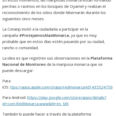
En estos momentos, las mariposas monarca están formando
perchas o racimos en los bosques de Oyamel y realizan el
reconocimiento de los sitios donde hibernarán durante los
siguientes cinco meses.
La Conanp invitó a la ciudadanía a participar en la
campaña
#ProtejamosAlasMonarca
, ya que es muy
probable que en estos días estén pasando por su ciudad,
rancho o comunidad.
La idea es que registren sus observaciones en la
Plataforma
Nacional de Monitoreo
de la mariposa monarca que se
puede descargar:
Para
iOS:
ttps://apps.apple.com/cl/app/redmonarca/id1435524759
Para Android:
https://play.google.com/store/apps/details?
id=com.RedMonarca.www&hl=es_MX
También lo puede hacer a través de la plataforma