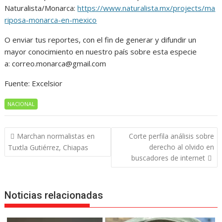
Naturalista/Monarca:
https://www.naturalista.mx/projects/ma
riposa-monarca-en-mexico
O enviar tus reportes, con el fin de generar y difundir un
mayor conocimiento en nuestro país sobre esta especie
a: correo.monarca@gmail.com
Fuente: Excelsior
NACIONAL
Navegación
Marchan normalistas en
Corte perfila análisis sobre
de
derecho al olvido en
Tuxtla Gutiérrez, Chiapas
entradas
buscadores de internet
Noticias relacionadas