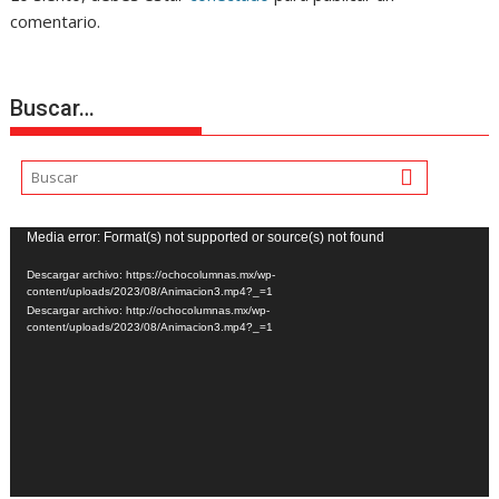
comentario.
Buscar…
Reproductor
Media error: Format(s) not supported or source(s) not found
de
Descargar archivo: https://ochocolumnas.mx/wp-
vídeo
content/uploads/2023/08/Animacion3.mp4?_=1
Descargar archivo: http://ochocolumnas.mx/wp-
content/uploads/2023/08/Animacion3.mp4?_=1