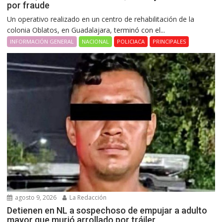
por fraude
Un operativo realizado en un centro de rehabilitación de la
colonia Oblatos, en Guadalajara, terminó con el...
INFORMACIÓN GENERAL
NACIONAL
POLICIACA
PRINCIPALES
agosto 9, 2026
La Redacción
Detienen en NL a sospechoso de empujar a adulto
mayor que murió arrollado por tráiler