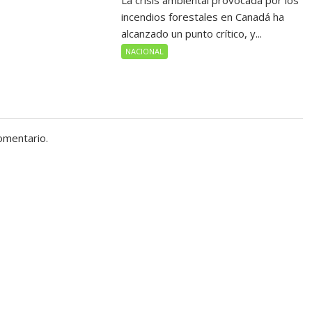
La crisis ambiental provocada por los
incendios forestales en Canadá ha
alcanzado un punto crítico, y...
NACIONAL
omentario.