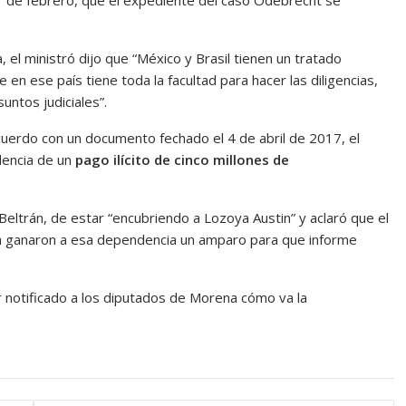
1 de febrero, que el expediente del caso Odebrecht se
el ministró dijo que “México y Brasil tienen un tratado
e en ese país tiene toda la facultad para hacer las diligencias,
untos judiciales”.
acuerdo con un documento fechado el 4 de abril de 2017, el
idencia de un
pago ilícito de cinco millones de
s Beltrán, de estar “encubriendo a Lozoya Austin” y aclaró que el
a ganaron a esa dependencia un amparo para que informe
r notificado a los diputados de Morena cómo va la