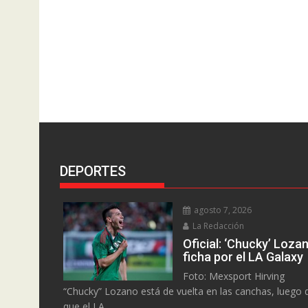
DEPORTES
agosto 7, 2026
La Redacción
Oficial: ‘Chucky’ Loza
ficha por el LA Galaxy
Foto: Mexsport Hirving
“Chucky” Lozano está de vuelta en las canchas, luego 
que el LA...