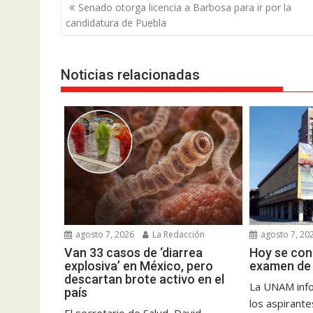
Navegación
Senado otorga licencia a Barbosa para ir por la
de
candidatura de Puebla
entradas
Noticias relacionadas
agosto 7, 2026
La Redacción
agosto 7, 20
Van 33 casos de ‘diarrea
Hoy se con
explosiva’ en México, pero
examen de 
descartan brote activo en el
La UNAM info
país
los aspirant