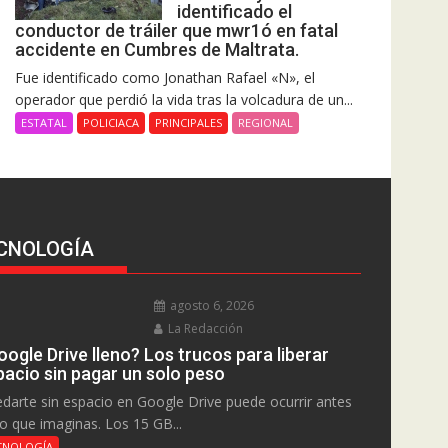
identificado el
conductor de tráiler que mwr1ó en fatal
accidente en Cumbres de Maltrata.
Fue identificado como Jonathan Rafael «N», el
operador que perdió la vida tras la volcadura de un...
ESTATAL
POLICIACA
PRINCIPALES
REGIONAL
CNOLOGÍA
agosto 6, 2026
La Redacción
ogle Drive lleno? Los trucos para liberar
pacio sin pagar un solo peso
darte sin espacio en Google Drive puede ocurrir antes
lo que imaginas. Los 15 GB...
CNOLOGÍA