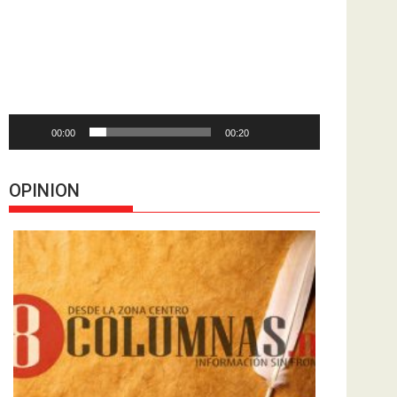
de
vídeo
00:00
00:20
OPINION