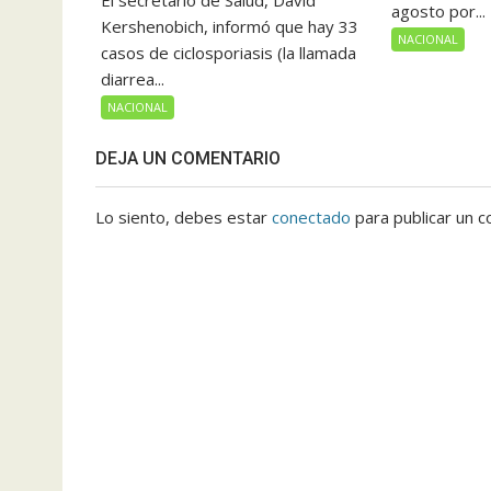
El secretario de Salud, David
agosto por...
Kershenobich, informó que hay 33
NACIONAL
casos de ciclosporiasis (la llamada
diarrea...
NACIONAL
DEJA UN COMENTARIO
Lo siento, debes estar
conectado
para publicar un c