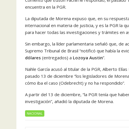
Comentó que Edson Fachin le respondió, el pasado 
encuentra en la PGR.
La diputada de Morena expuso que, en su respuesta, 
internacional en materia de justicia, y es la PGR la qu
para hacer todas las investigaciones y trámites en as
Sin embargo, la líder parlamentaria señaló que, de 
Supremo Tribunal de Brasil “notificó que había la ev
dólares
(entregados) a
Lozoya Austin
”.
Nahle García acusó al titular de la PGR, Alberto Elía
pasado 13 de diciembre “los legisladores de Moren
cómo iba el caso (Odebrecht) y no ha respondido”.
A partir del 13 de diciembre, “la PGR tenía que habe
investigación”, añadió la diputada de Morena.
NACIONAL