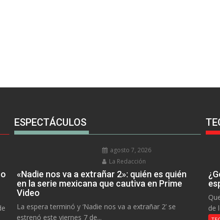
ESPECTÁCULOS
TE
agosto 7, 2026
La Redacción
no
«Nadie nos va a extrañar 2»: quién es quién
¿Go
en la serie mexicana que cautiva en Prime
es
Video
Que
La espera terminó y ‘Nadie nos va a extrañar 2’ se
de
de 
estrenó este viernes 7 de...
TE