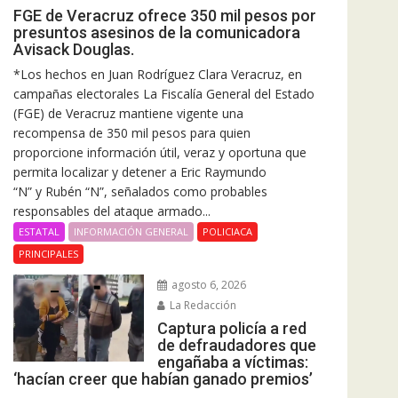
FGE de Veracruz ofrece 350 mil pesos por
presuntos asesinos de la comunicadora
Avisack Douglas.
*Los hechos en Juan Rodríguez Clara Veracruz, en
campañas electorales La Fiscalía General del Estado
(FGE) de Veracruz mantiene vigente una
recompensa de 350 mil pesos para quien
proporcione información útil, veraz y oportuna que
permita localizar y detener a Eric Raymundo
“N” y Rubén “N”, señalados como probables
responsables del ataque armado...
ESTATAL
INFORMACIÓN GENERAL
POLICIACA
PRINCIPALES
agosto 6, 2026
La Redacción
Captura policía a red
de defraudadores que
engañaba a víctimas:
‘hacían creer que habían ganado premios’