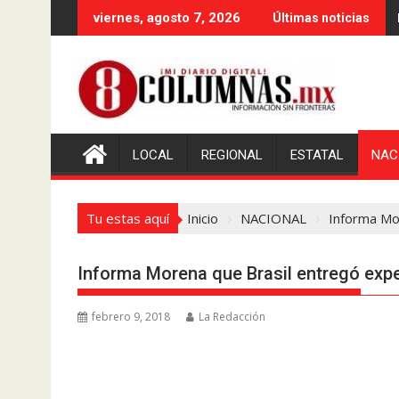
Saltar
viernes, agosto 7, 2026
Últimas noticias
al
contenido
LOCAL
REGIONAL
ESTATAL
NAC
Tu estas aquí
Inicio
NACIONAL
Informa Mo
Informa Morena que Brasil entregó exp
febrero 9, 2018
La Redacción