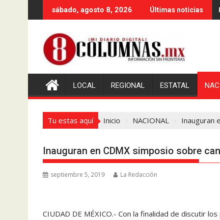
Saltar
sábado, agosto 8, 2026
Últimas noticias
al
contenido
LOCAL
REGIONAL
ESTATAL
NAC
Tu estas aquí
Inicio
NACIONAL
Inauguran 
Inauguran en CDMX simposio sobre can
septiembre 5, 2019
La Redacción
CIUDAD DE MÉXICO.- Con la finalidad de discutir los 