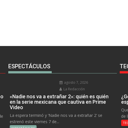
ESPECTÁCULOS
TE
agosto 7, 2026
La Redacción
no
«Nadie nos va a extrañar 2»: quién es quién
¿Go
en la serie mexicana que cautiva en Prime
es
Video
Que
La espera terminó y ‘Nadie nos va a extrañar 2’ se
de
de 
estrenó este viernes 7 de...
TE