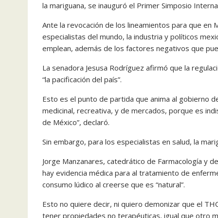
la mariguana, se inauguró el Primer Simposio Intern
Ante la revocación de los lineamientos para que en
especialistas del mundo, la industria y políticos me
emplean, además de los factores negativos que pued
La senadora Jesusa Rodríguez afirmó que la regulació
“la pacificación del país”.
Esto es el punto de partida que anima al gobierno d
medicinal, recreativa, y de mercados, porque es indis
de México”, declaró.
Sin embargo, para los especialistas en salud, la ma
Jorge Manzanares, catedrático de Farmacología y de
hay evidencia médica para al tratamiento de enferm
consumo lúdico al creerse que es “natural”.
Esto no quiere decir, ni quiero demonizar que el T
tener propiedades no terapéuticas, igual que otro m