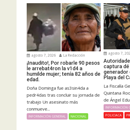
agosto 7, 20
agosto 7, 2026
La Redacción
Autoridade
¡Inaudito!, Por robarle 90 pesos
captura dé 
le arrebat4ron la v1d4 a
generador 
humilde mujer; tenía 82 años de
Playa del C
edad.
La Fiscalía G
Doña Dominga fue as3sin4da a
Quintana Roo
pedr4das tras concluir su jornada de
de Ángel Eduar
trabajo Un asesinato más
INFORMACIÓN 
conmueve...
POLICIACA
PR
INFORMACIÓN GENERAL
NACIONAL