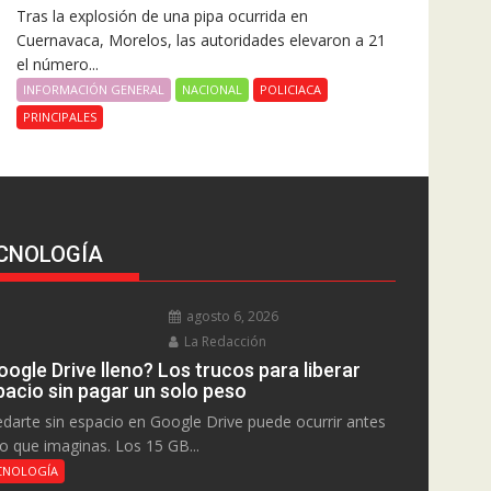
Tras la explosión de una pipa ocurrida en
Cuernavaca, Morelos, las autoridades elevaron a 21
el número...
INFORMACIÓN GENERAL
NACIONAL
POLICIACA
PRINCIPALES
CNOLOGÍA
agosto 6, 2026
La Redacción
ogle Drive lleno? Los trucos para liberar
pacio sin pagar un solo peso
darte sin espacio en Google Drive puede ocurrir antes
lo que imaginas. Los 15 GB...
CNOLOGÍA