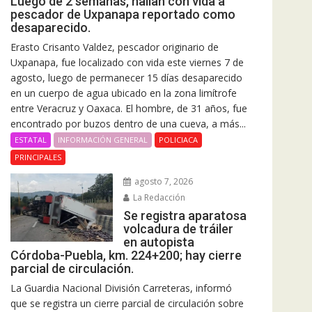
Luego de 2 semanas, hallan con vida a
pescador de Uxpanapa reportado como
desaparecido.
Erasto Crisanto Valdez, pescador originario de
Uxpanapa, fue localizado con vida este viernes 7 de
agosto, luego de permanecer 15 días desaparecido
en un cuerpo de agua ubicado en la zona limítrofe
entre Veracruz y Oaxaca. El hombre, de 31 años, fue
encontrado por buzos dentro de una cueva, a más...
ESTATAL
INFORMACIÓN GENERAL
POLICIACA
PRINCIPALES
agosto 7, 2026
La Redacción
Se registra aparatosa
volcadura de tráiler
en autopista
Córdoba-Puebla, km. 224+200; hay cierre
parcial de circulación.
La Guardia Nacional División Carreteras, informó
que se registra un cierre parcial de circulación sobre