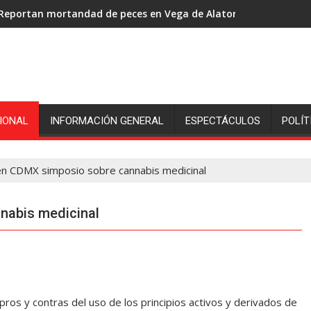
Reportan mortandad de peces en Vega de Alatorre: pescadores p
Luego de 2 semanas, hallan con vida a pescador de Uxpanapa 
IONAL
INFORMACIÓN GENERAL
ESPECTÁCULOS
POLÍT
en CDMX simposio sobre cannabis medicinal
nabis medicinal
pros y contras del uso de los principios activos y derivados de