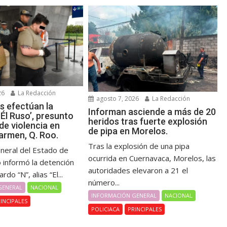
26
La Redacción
agosto 7, 2026
La Redacción
s efectúan la
Informan asciende a más de 20
Él Ruso’, presunto
heridos tras fuerte explosión
de violencia en
de pipa en Morelos.
armen, Q. Roo.
Tras la explosión de una pipa
eneral del Estado de
ocurrida en Cuernavaca, Morelos, las
 informó la detención
autoridades elevaron a 21 el
do “N”, alias “El...
número...
GENERAL
NACIONAL
INFORMACIÓN GENERAL
NACIONAL
INCIPALES
POLICIACA
PRINCIPALES