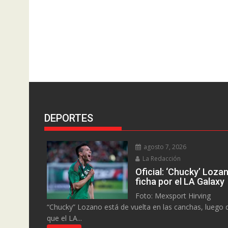
DEPORTES
agosto 7, 2026
La Redacción
Oficial: ‘Chucky’ Loza
ficha por el LA Galaxy
Foto: Mexsport Hirving
“Chucky” Lozano está de vuelta en las canchas, luego 
que el LA...