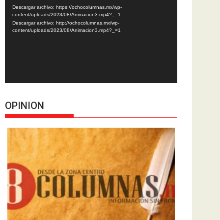
de
Descargar archivo: https://ochocolumnas.mx/wp-
vídeo
content/uploads/2023/08/Animacion3.mp4?_=1
Descargar archivo: http://ochocolumnas.mx/wp-
content/uploads/2023/08/Animacion3.mp4?_=1
OPINION