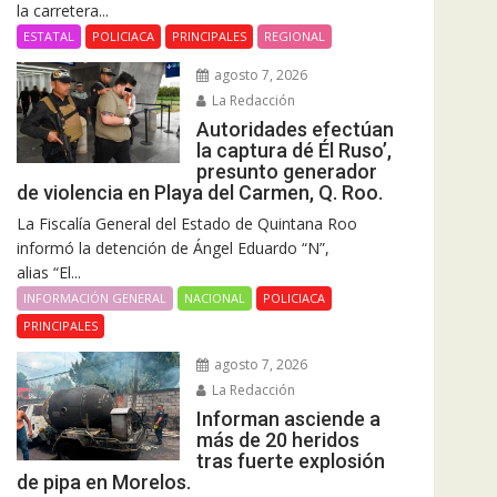
la carretera...
ESTATAL
POLICIACA
PRINCIPALES
REGIONAL
agosto 7, 2026
La Redacción
Autoridades efectúan
la captura dé Él Ruso’,
presunto generador
de violencia en Playa del Carmen, Q. Roo.
La Fiscalía General del Estado de Quintana Roo
informó la detención de Ángel Eduardo “N”,
alias “El...
INFORMACIÓN GENERAL
NACIONAL
POLICIACA
PRINCIPALES
agosto 7, 2026
La Redacción
Informan asciende a
más de 20 heridos
tras fuerte explosión
de pipa en Morelos.