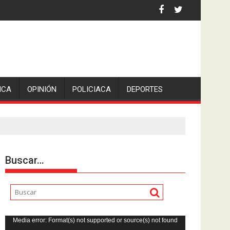
iden escolleras para evitar nuevos casos
reportado como desaparecido.
ICA
OPINIÓN
POLICIACA
DEPORTES
Buscar…
Reproductor
Media error: Format(s) not supported or source(s) not found