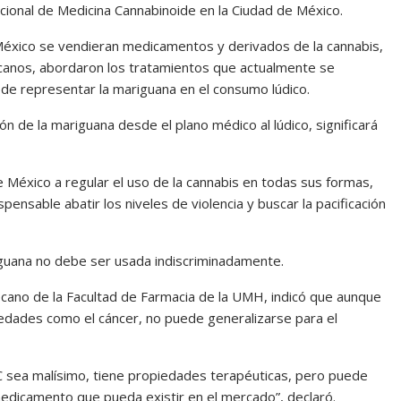
acional de Medicina Cannabinoide en la Ciudad de México.
 México se vendieran medicamentos y derivados de la cannabis,
xicanos, abordaron los tratamientos que actualmente se
e representar la mariguana en el consumo lúdico.
n de la mariguana desde el plano médico al lúdico, significará
e México a regular el uso de la cannabis en todas sus formas,
pensable abatir los niveles de violencia y buscar la pacificación
riguana no debe ser usada indiscriminadamente.
cano de la Facultad de Farmacia de la UMH, indicó que aunque
edades como el cáncer, no puede generalizarse para el
HC sea malísimo, tiene propiedades terapéuticas, pero puede
edicamento que pueda existir en el mercado”, declaró.